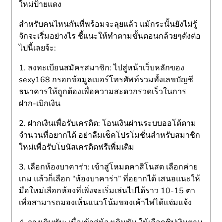
ใหม่ป้ายแดง
สำหรับคนไหนกันที่พร้อมจะลุยแล้ว แม้กระนั้นยังไม่รู้
จักจะเริ่มอย่างไร ชี้แนะให้ทำตามขั้นตอนกล้วยๆดังต่อ
ไปนี้เลยจ้ะ:
1. ลงทะเบียนสมัครสมาชิก: ไปสู่หน้าเว็บหลักของ
sexy168 กรอกข้อมูลเบอร์โทรศัพท์รวมทั้งเลขบัญชี
ธนาคารให้ถูกต้องเพื่อความสะดวกรวดเร็วในการ
ฝาก-เบิกเงิน
2. ฝากเงินเพื่อรับเครดิต: โอนเงินผ่านระบบออโต้ตาม
จำนวนที่อยากได้ อย่าลืมเช็คโปรโมชั่นสำหรับสมาชิก
ใหม่เพื่อรับโบนัสเครดิตฟรีเพิ่มเติม
3. เลือกห้องบาคาร่า: เข้าสู่โหมดคาสิโนสด เลือกค่าย
เกม แล้วก็เลือก “ห้องบาคาร่า” ที่อยากได้ เสนอแนะให้
มือใหม่เลือกห้องที่เพิ่งจะเริ่มเล่นไปได้ราว 10-15 ตา
เพื่อสามารถมองเห็นแนวโน้มของเค้าไพ่ได้แจ่มแจ้ง