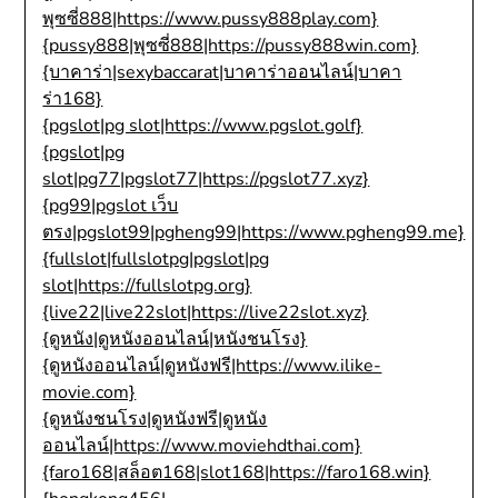
พุซซี่888|https://www.pussy888play.com}
{pussy888|พุซซี่888|https://pussy888win.com}
{บาคาร่า|sexybaccarat|บาคาร่าออนไลน์|บาคา
ร่า168}
{pgslot|pg slot|https://www.pgslot.golf}
{pgslot|pg
slot|pg77|pgslot77|https://pgslot77.xyz}
{pg99|pgslot เว็บ
ตรง|pgslot99|pgheng99|https://www.pgheng99.me}
{fullslot|fullslotpg|pgslot|pg
slot|https://fullslotpg.org}
{live22|live22slot|https://live22slot.xyz}
{ดูหนัง|ดูหนังออนไลน์|หนังชนโรง}
{ดูหนังออนไลน์|ดูหนังฟรี|https://www.ilike-
movie.com}
{ดูหนังชนโรง|ดูหนังฟรี|ดูหนัง
ออนไลน์|https://www.moviehdthai.com}
{faro168|สล็อต168|slot168|https://faro168.win}