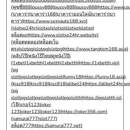
สล็อต99|pgslot|pgslot|pgslot|https://pgslot.today}
{พุซซี่888|pussy888|pussy888|pussy888|https://www.p
{บาคาร่า|บาคาร่า168|บาคาร่าออนไลน์|บาคาร่า|บา
คาร่า|https://www.sexyauto168.xyz}
{slotxo24hr|slotxo|slotxo|slotxo|slotxo|
สล็อตxo|https://www.slotxo24hr.website}
{สล็อตทดลอง|สล็อตเว็บ
ตรง|slotpg|slotpg|slotpg|https://www.tangtem168.asia}
{คลิปโป๊|หนังโป๊ไทย|ดูหนังโป๊}
{1xbet|1xbetth|1xbetth|1xbetth|https://1xbetth.vip}
{pg
slot|pgslot|pgslot|pgslot|funny18|https://funny18.asia}
{kiss918|kiss918|kiss918|allbet24|https://allbet24hr.wi
{pg
slot|pgslot|pgslot|pgslot|pgslotth|https://pgslotth.io}
{โจ๊กเกอร์123|joker
123|joker123|joker123|https://joker356.com}
{samurai777|slot777|
สล็อต777|https://samurai777.net}