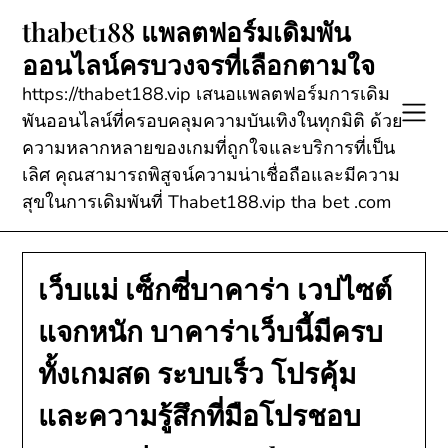
Skip
thabet188 แพลตฟอร์มเดิมพัน
to
ออนไลน์ครบวงจรที่เลือกตามใจ
content
https://thabet188.vip เสนอแพลตฟอร์มการเดิม
พันออนไลน์ที่ครอบคลุมความบันเทิงในทุกมิติ ด้วย
ความหลากหลายของเกมที่ถูกใจและบริการที่เป็น
เลิศ คุณสามารถพิสูจน์ความน่าเชื่อถือและมีความ
สุขในการเดิมพันที่ Thabet188.vip tha bet .com
เว็บแม่ เซ็กซี่บาคาร่า เวปไซต์
แจกหนัก บาคาร่าเว็บนี้มีครบ
ทั้งเกมสด ระบบเร็ว โปรคุ้ม
และความรู้สึกที่มือโปรชอบ