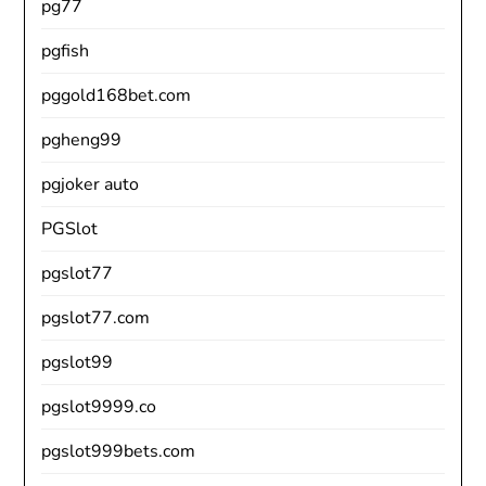
pg77
pgfish
pggold168bet.com
pgheng99
pgjoker auto
PGSlot
pgslot77
pgslot77.com
pgslot99
pgslot9999.co
pgslot999bets.com