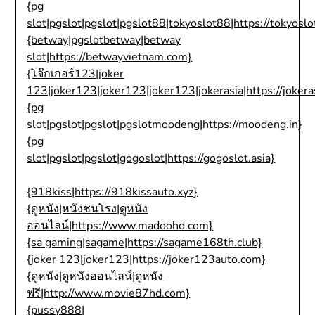
{pg
slot|pgslot|pgslot|pgslot88|tokyoslot88|https://tokyosl
{betway|pgslotbetway|betway
slot|https://betwayvietnam.com}
{โจ๊กเกอร์123|joker
123|joker123|joker123|joker123|jokerasia|https://jokera
{pg
slot|pgslot|pgslot|pgslotmoodeng|https://moodeng.in}
{pg
slot|pgslot|pgslot|gogoslot|https://gogoslot.asia}
{918kiss|https://918kissauto.xyz}
{ดูหนัง|หนังชนโรง|ดูหนัง
ออนไลน์|https://www.madoohd.com}
{sa gaming|sagame|https://sagame168th.club}
{joker 123|joker123|https://joker123auto.com}
{ดูหนัง|ดูหนังออนไลน์|ดูหนัง
ฟรี|http://www.movie87hd.com}
{pussy888|