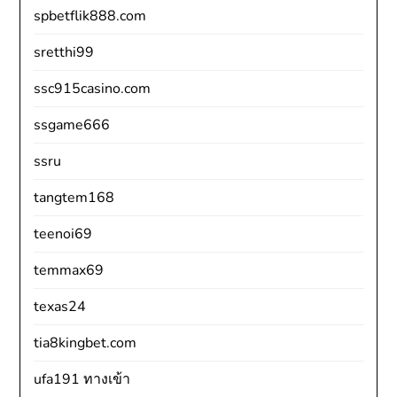
spbetflik888.com
sretthi99
ssc915casino.com
ssgame666
ssru
tangtem168
teenoi69
temmax69
texas24
tia8kingbet.com
ufa191 ทางเข้า