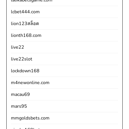
lalikabetsgame.com
lcbet444.com
lion123สล็อต
lionth168.com
live22
live22slot
lockdown168
m4newonline.com
macau69
mars95
mmgoldsbets.com