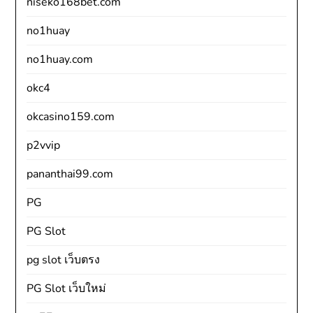
niseko168bet.com
no1huay
no1huay.com
okc4
okcasino159.com
p2vvip
pananthai99.com
PG
PG Slot
pg slot เว็บตรง
PG Slot เว็บใหม่