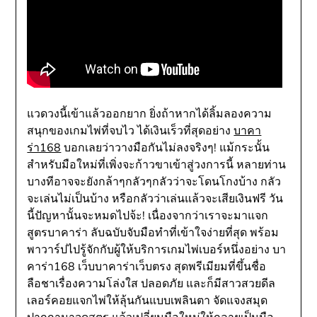
แวดวงนี้เข้าแล้วออกยาก ยิ่งถ้าหากได้ลิ้มลองความ
สนุกของเกมไพ่ที่จบไว ได้เงินเร็วที่สุดอย่าง
บาคา
ร่า168
บอกเลยว่าวางมือกันไม่ลงจริงๆ! แม้กระนั้น
สำหรับมือใหม่ที่เพิ่งจะก้าวขาเข้าสู่วงการนี้ หลายท่าน
บางทีอาจจะยังกล้าๆกลัวๆกลัวว่าจะโดนโกงบ้าง กลัว
จะเล่นไม่เป็นบ้าง หรือกลัวว่าเล่นแล้วจะเสียเงินฟรี วัน
นี้ปัญหานั้นจะหมดไปจ้ะ! เนื่องจากว่าเราจะมาแจก
สูตรบาคาร่า ลับฉบับจับมือทำที่เข้าใจง่ายที่สุด พร้อม
พาวาร์ปไปรู้จักกับผู้ให้บริการเกมไพ่เบอร์หนึ่งอย่าง บา
คาร่า168 เว็บบาคาร่าเว็บตรง สุดพรีเมียมที่ขึ้นชื่อ
ลือชาเรื่องความโล่งใส ปลอดภัย และก็มีสาวสวยดีล
เลอร์คอยแจกไพ่ให้ลุ้นกันแบบเพลินตา จัดแจงสมุด