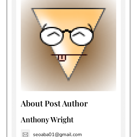
About Post Author
Anthony Wright
seoaba01@gmail.com