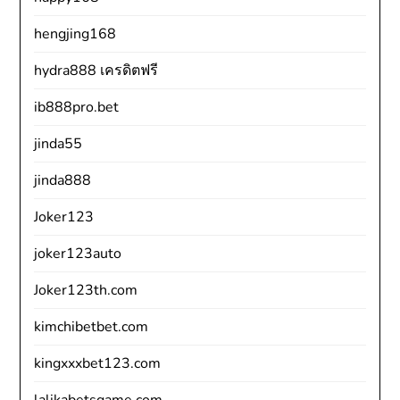
hengjing168
hydra888 เครดิตฟรี
ib888pro.bet
jinda55
jinda888
Joker123
joker123auto
Joker123th.com
kimchibetbet.com
kingxxxbet123.com