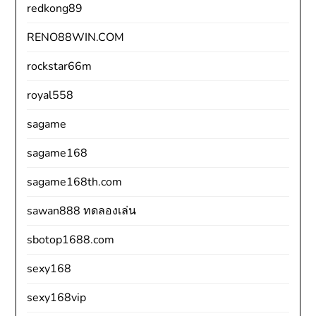
redkong89
RENO88WIN.COM
rockstar66m
royal558
sagame
sagame168
sagame168th.com
sawan888 ทดลองเล่น
sbotop1688.com
sexy168
sexy168vip