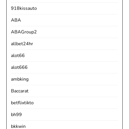
918kissauto
ABA
ABAGroup2
allbet24hr
alot66
alot666
ambking
Baccarat
betflixtikto
bh99
bkkwin