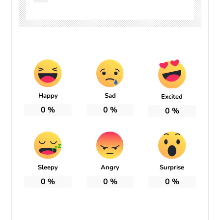
Happy
Sad
Excited
0
%
0
%
0
%
Sleepy
Angry
Surprise
0
%
0
%
0
%