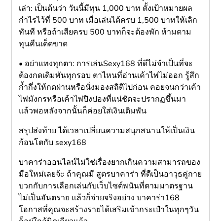
เล่า: เป็นต้นว่า วันนี้มีทุน 1,000 บาท ตั้งเป้าหมายผล
กำไรไว้ที่ 500 บาท เมื่อเล่นได้ครบ 1,500 บาทให้เลิก
ทันที หรือถ้าเสียครบ 500 บาทก็จะต้องพัก ห้ามตาม
ทุนคืนเด็ดขาด
• อย่าแทงทุกตา: การเล่นSexy168 ที่ดีไม่จำเป็นที่จะ
ต้องกดเดิมพันทุกรอบ ตาไหนที่อ่านเค้าไพ่ไม่ออก รู้สึก
ก้ำกึ่งให้กดผ่านหรือนั่งมองสถิติไปก่อน คอยจนกว่าเค้า
ไพ่มังกรหรือเค้าไพ่ปิงปองที่แน่ชัดจะปรากฏขึ้นมา
แล้วพอหลังจากนั้นก็ค่อยใส่เงินเดิมพัน
สรุปส่งท้าย ได้เวลาเปลี่ยนความสนุกสนานให้เป็นเงิน
ก้อนโตกับ sexy168
บาคาร่าออนไลน์ไม่ใช่เรื่องยากเกินความสามารถของ
มือใหม่เลยจ้ะ ถ้าคุณมี สูตรบาคาร่า ที่ดีเป็นอาวุธคู่กาย
บวกกับการเลือกเล่นกับเว็บไซต์พนันที่ตามมาตรฐาน
ไม่เป็นอันตราย แล้วก็จ่ายจริงอย่าง บาคาร่า168
โอกาสที่คุณจะสร้างรายได้เสริมเข้ากระเป๋าในทุกๆวัน