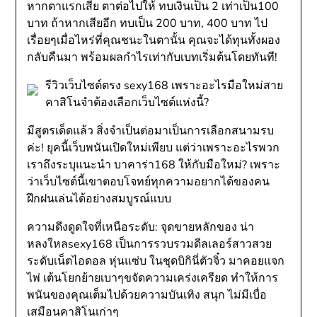
หากตาแรกเสีย ตาต่อไปให้ ทบเงินเป็น 2 เท่าเป็น100
บาท ถ้าหากเสียอีก ทบเป็น 200 บาท, 400 บาท ไป
เรื่อยๆเมื่อไหร่ที่คุณชนะในตานั้น คุณจะได้ทุนทั้งผอง
กลับคืนมา พร้อมผลกำไรเท่ากับเบทเริ่มต้นโดยทันที!
รีวิวเว็บไซต์ตรง sexy168 เพราะอะไรมือใหม่สาย
คาสิโนจำต้องเลือกเว็บไซต์แห่งนี้?
มีสูตรเด็ดแล้ว สิ่งจำเป็นต่อมาเป็นการเลือกสนามรบ
ค่ะ! ยุคนี้เว็บพนันเปิดใหม่เพียบ แต่ว่าเพราะอะไรพวก
เราถึงระบุแนะนำ บาคาร่า168 ให้กับมือใหม่? เพราะ
ว่าเว็บไซต์นี้เขาตอบโจทย์ทุกความอยากได้ของคน
ฝึกฝนเล่นได้อย่างสมบูรณ์แบบ
ความดึงดูดใจที่เหนือระดับ: จุดขายหลักของ น่า
หลงใหลsexy168 เป็นการรวบรวมดีลเลอร์สาวสวย
ระดับเน็ตไอดอล หุ่นแซ่บ ในชุดบิกินี่ตัวจิ๋ว มาคอยแจก
ไพ่ เต้นโยกย้ายเบาๆขจัดความเคร่งเครียด ทำให้การ
พนันของคุณเต็มไปด้วยความบันเทิง สนุก ไม่มีเบื่อ
เสมือนคาสิโนเก่าๆ