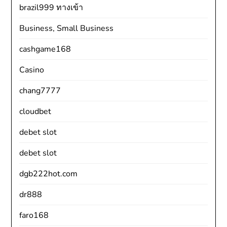
brazil999 ทางเข้า
Business, Small Business
cashgame168
Casino
chang7777
cloudbet
debet slot
debet slot
dgb222hot.com
dr888
faro168