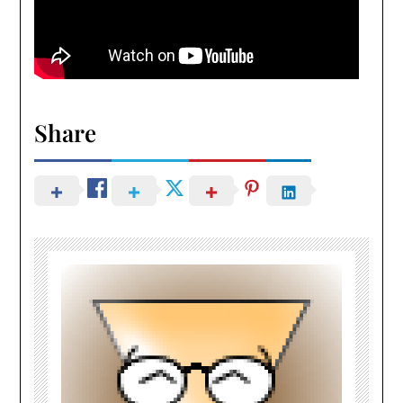
Share