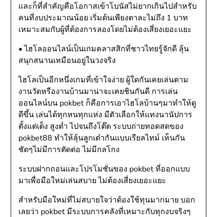
และก็ที่สำคัญคือโอกาสเข้าโบนัสไม่ยากเกินไปสำหรับ
คนที่งบประมาณน้อย เริ่มต้นเพียงตาละไม่ถึง 1 บาท
เหมาะสมกับผู้ที่ต้องการลองโดยไม่ต้องเสี่ยงเยอะแยะ
• ไฮโลออนไลน์เป็นเกมคลาสสิกที่ชาวไทยรู้จักดี ลุ้น
สนุกสนานเหมือนอยู่ในวงจริง
ไฮโลเป็นอีกหนึ่งเกมที่เข้าใจง่าย ผู้ใดกันเคยเล่นตาม
งานวัดหรืองานบ้านมาน่าจะเคยชินกันดี การเล่น
ออนไลน์บน pokbet ก็คือการเอาไฮโลบ้านๆมาทำให้ดู
ดีขึ้น เล่นได้ทุกหนทุกแห่ง มีตัวเลือกให้แทงนานัปการ
ตั้งแต่เต็ง สูงต่ำ ไปจนถึงโต๊ด ระบบถ่ายทอดสดของ
pokbet88 ทำให้ลุ้นลูกเต๋ากันแบบเรียลไทม์ เห็นกัน
ชัดๆไม่มีการตัดต่อ ไม่มีกลโกง
ระบบฝากถอนและโปรโมชั่นของ pokbet ที่ออกแบบ
มาเพื่อมือใหม่เล่นสบาย ไม่ต้องเสี่ยงเยอะแยะ
สำหรับมือใหม่ที่ไม่สบายใจว่าต้องใช้ทุนมากมาย บอก
เลยว่า pokbet มีระบบการคลังที่เหมาะกับทุกงบจริงๆ