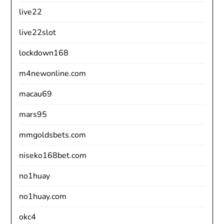
live22
live22slot
lockdown168
m4newonline.com
macau69
mars95
mmgoldsbets.com
niseko168bet.com
no1huay
no1huay.com
okc4