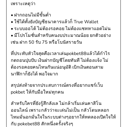
เพราะเหตุว่า
• ฝากถอนไม่มีขั้นต่ำ
• ใช้ได้ทั้งยังบัญชีธนาคารแล้วก็ True Wallet
• ระบบออโต้ ไม่ต้องรอคอย ไม่ต้องแชทหาแอดไม่น
• มีโปรโมชั่นสำหรับคนงบประมาณน้อย ยกตัวอย่าง
เช่น ฝาก 50 รับ 75 หรือโบนัสรายวัน
ที่ประทับหัวใจสุดคือเวลาเล่นpokbet88แล้วได้กำไร
กดถอนปุบปับ เงินฝากบัญชีโดยทันที ไม่ต้องแจ้ง ไม่
ต้องรอคอยคนไหนกันแน่อนุมัติ เบิกเงินตอนสาม
นาฬิกาก็ยังได้ พอใจมาก
สรุปส่งท้ายจากประสบการณ์ตรงที่อยากแชร์เว็บ
pokbet ให้กับมือใหม่ทุกคน
สำหรับใครที่ยังรู้สึกลังเล ไม่กล้าเริ่มเล่นคาสิโน
ออนไลน์ เพราะกลัวว่าจะเล่นไม่เป็น กลัวโดนหลอก
ไหมมั่นอกมั่นใจในระบบต่างๆอยากให้ทดลองเปิดใจให้
กับ pokebet88 สักหนึ่งครั้งจริงๆ