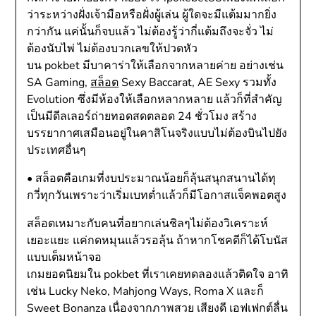
ว่าระหว่างฝั่งเจ้ามือหรือฝั่งผู้เล่น ผู้ใดจะมีแต้มมากยิ่ง
กว่ากัน แค่นั้นก็จบแล้ว ไม่ต้องรู้ว่ากี่แต้มถึงจะจั่ว ไม่
ต้องนับไพ่ ไม่ต้องบวกเลขให้ปวดหัว
บน pokbet มีบาคาร่าให้เลือกจากหลายค่าย อย่างเช่น
SA Gaming,
สล็อต
Sexy Baccarat, AE Sexy รวมทั้ง
Evolution ซึ่งมีห้องให้เลือกหลากหลาย แล้วก็ที่สำคัญ
เป็นมีดีลเลอร์ถ่ายทอดสดตลอด 24 ชั่วโมง สร้าง
บรรยากาศเสมือนอยู่ในคาสิโนจริงแบบไม่ต้องบินไปยัง
ประเทศอื่นๆ
• สล็อตคือเกมที่งบประมาณน้อยก็ลุ้นสนุกสนานได้ทุ
กวี่ทุกวันเพราะว่าเริ่มเบทต่ำแล้วก็มีโอกาสแจ็คพอตสูง
สล็อตเหมาะกับคนที่อยากเล่นชิลๆไม่ต้องวิเคราะห์
เยอะแยะ แค่กดหมุนแล้วรอลุ้น ถ้าหากโชคดีก็ได้โบนัส
แบบเต็มหน้าจอ
เกมยอดนิยมใน pokbet ที่เราเคยทดลองแล้วติดใจ อาทิ
เช่น Lucky Neko, Mahjong Ways, Roma X และก็
Sweet Bonanza เนื่องจากภาพสวย เสียงดี เอฟเฟกต์ลื่น