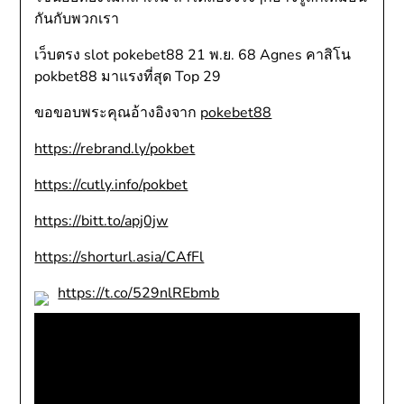
กันกับพวกเรา
เว็บตรง slot pokebet88 21 พ.ย. 68 Agnes คาสิโน
pokbet88 มาแรงที่สุด Top 29
ขอขอบพระคุณอ้างอิงจาก
pokebet88
https://rebrand.ly/pokbet
https://cutly.info/pokbet
https://bitt.to/apj0jw
https://shorturl.asia/CAfFl
https://t.co/529nlREbmb