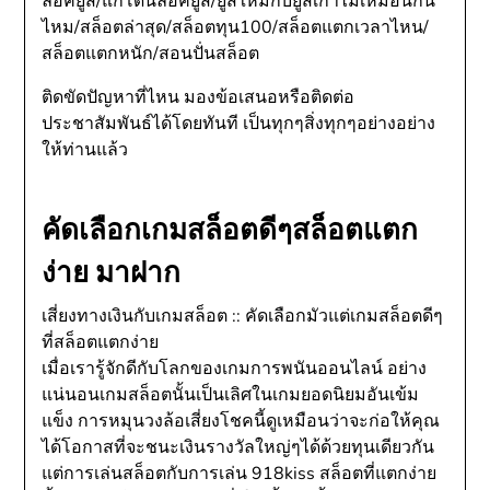
ล็อคยูส/แก้โดนล็อคยูส/ยูสใหม่กับยูสเก่าไม่เหมือนกัน
ไหม/สล็อตล่าสุด/สล็อตทุน100/สล็อตแตกเวลาไหน/
สล็อตแตกหนัก/สอนปั่นสล็อต
ติดขัดปัญหาที่ไหน มองข้อเสนอหรือติดต่อ
ประชาสัมพันธ์ได้โดยทันที เป็นทุกๆสิ่งทุกๆอย่างอย่าง
ให้ท่านแล้ว
คัดเลือกเกมสล็อตดีๆสล็อตแตก
ง่าย มาฝาก
เสี่ยงทางเงินกับเกมสล็อต :: คัดเลือกมัวแต่เกมสล็อตดีๆ
ที่สล็อตแตกง่าย
เมื่อเรารู้จักดีกับโลกของเกมการพนันออนไลน์ อย่าง
แน่นอนเกมสล็อตนั้นเป็นเลิศในเกมยอดนิยมอันเข้ม
แข็ง การหมุนวงล้อเสี่ยงโชคนี้ดูเหมือนว่าจะก่อให้คุณ
ได้โอกาสที่จะชนะเงินรางวัลใหญ่ๆได้ด้วยทุนเดียวกัน
แต่การเล่นสล็อตกับการเล่น 918kiss สล็อตที่แตกง่าย