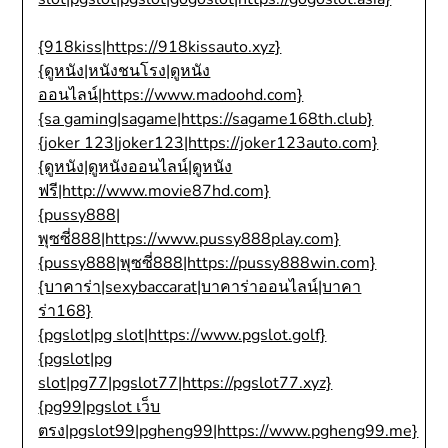
{918kiss|https://918kissauto.xyz}
{ดูหนัง|หนังชนโรง|ดูหนัง
ออนไลน์|https://www.madoohd.com}
{sa gaming|sagame|https://sagame168th.club}
{joker 123|joker123|https://joker123auto.com}
{ดูหนัง|ดูหนังออนไลน์|ดูหนัง
ฟรี|http://www.movie87hd.com}
{pussy888|
พุซซี่888|https://www.pussy888play.com}
{pussy888|พุซซี่888|https://pussy888win.com}
{บาคาร่า|sexybaccarat|บาคาร่าออนไลน์|บาคา
ร่า168}
{pgslot|pg slot|https://www.pgslot.golf}
{pgslot|pg
slot|pg77|pgslot77|https://pgslot77.xyz}
{pg99|pgslot เว็บ
ตรง|pgslot99|pgheng99|https://www.pgheng99.me}