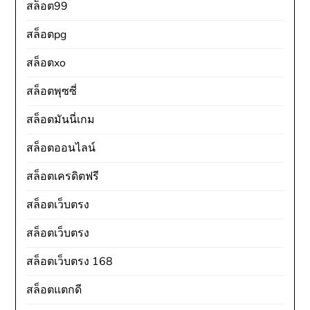
สล็อต99
สล็อตpg
สล็อตxo
สล็อตพุซซี่
สล็อตมันนี่เกม
สล็อตออนไลน์
สล็อตเครดิตฟรี
สล็อตเว็บตรง
สล็อตเว็บตรง
สล็อตเว็บตรง 168
สล็อตแตกดี