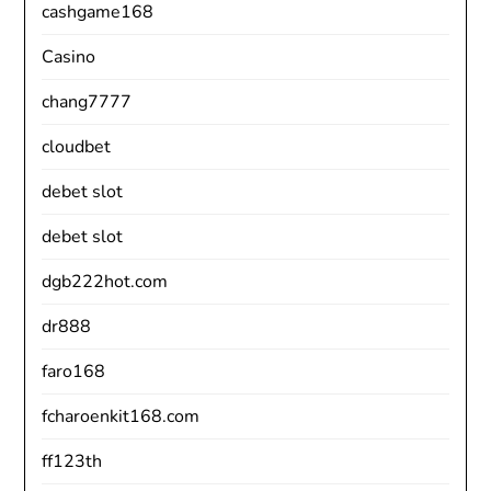
cashgame168
Casino
chang7777
cloudbet
debet slot
debet slot
dgb222hot.com
dr888
faro168
fcharoenkit168.com
ff123th