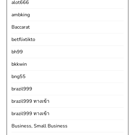
alot666
ambking
Baccarat
betflixtikto
bh99
bkkwin
bng55
brazil999
brazil999 ทางเข้า
brazil999 ทางเข้า
Business, Small Business