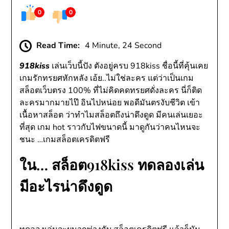
0
0
Read Time:
4 Minute, 24 Second
918kiss
เล่นเว็บนี้ปัง ตังอยู่ครบ 918kiss ชื่อนี้ที่คุ้นเคย
เกมรักทรยศหักหลัง เอ้ย..ไม่ใช่ละคร แต่ว่าเป็นเกม
สล็อตเว็บตรง 100% ที่ไม่คิดคดทรยศดั่งละคร นี่ก็ติด
ละครมากมายไป๊ อินไปหน่อย พอดีมันตรงับชีวิต เข้า
เนื้อหาสล็อต ว่าทำไมสล็อตถึงน่าดึงดูด มีคนเล่นเยอะ
ที่สุด เกม hot ราวกับไฟขนาดนี้ มาดูกันว่าคนไหนจะ
ชนะ …เกมสล็อตเครดิตฟรี
ใน… สล็อต918kiss ทดลองเล่น
มีอะไรน่าดึงดูด