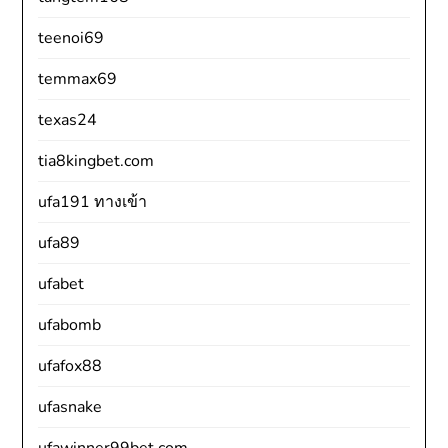
teenoi69
temmax69
texas24
tia8kingbet.com
ufa191 ทางเข้า
ufa89
ufabet
ufabomb
ufafox88
ufasnake
ufawinner99bet.com