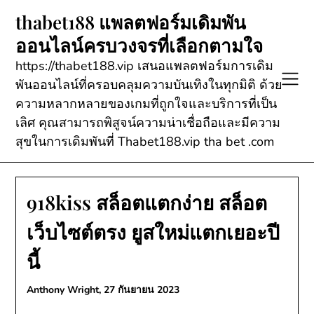
Skip
thabet188 แพลตฟอร์มเดิมพัน
to
ออนไลน์ครบวงจรที่เลือกตามใจ
content
https://thabet188.vip เสนอแพลตฟอร์มการเดิม
พันออนไลน์ที่ครอบคลุมความบันเทิงในทุกมิติ ด้วย
ความหลากหลายของเกมที่ถูกใจและบริการที่เป็น
เลิศ คุณสามารถพิสูจน์ความน่าเชื่อถือและมีความ
สุขในการเดิมพันที่ Thabet188.vip tha bet .com
918kiss สล็อตแตกง่าย สล็อต
เว็บไซต์ตรง ยูสใหม่แตกเยอะปี
นี้
Anthony Wright,
27 กันยายน 2023