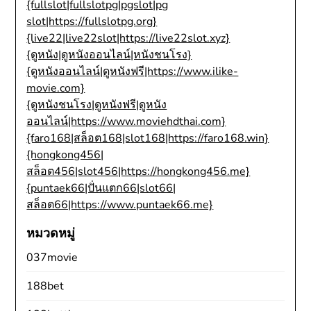
{fullslot|fullslotpg|pgslot|pg
slot|https://fullslotpg.org}
{live22|live22slot|https://live22slot.xyz}
{ดูหนัง|ดูหนังออนไลน์|หนังชนโรง}
{ดูหนังออนไลน์|ดูหนังฟรี|https://www.ilike-
movie.com}
{ดูหนังชนโรง|ดูหนังฟรี|ดูหนัง
ออนไลน์|https://www.moviehdthai.com}
{faro168|สล็อต168|slot168|https://faro168.win}
{hongkong456|
สล็อต456|slot456|https://hongkong456.me}
{puntaek66|ปั่นแตก66|slot66|
สล็อต66|https://www.puntaek66.me}
หมวดหมู่
037movie
188bet