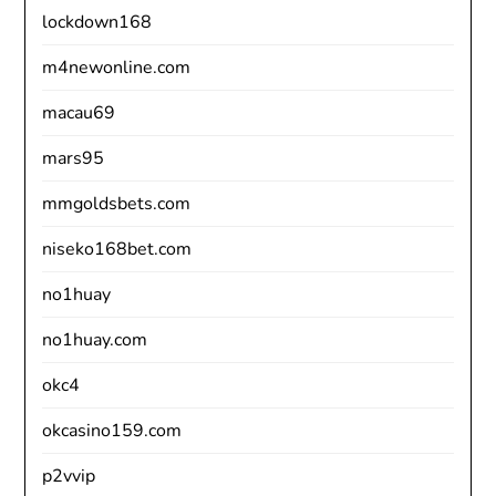
lockdown168
m4newonline.com
macau69
mars95
mmgoldsbets.com
niseko168bet.com
no1huay
no1huay.com
okc4
okcasino159.com
p2vvip