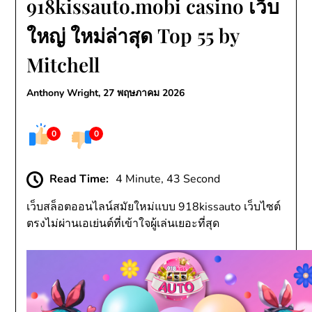
918kissauto.mobi casino เว็บ
ใหญ่ ใหม่ล่าสุด Top 55 by
Mitchell
Anthony Wright,
27 พฤษภาคม 2026
0
0
Read Time:
4 Minute, 43 Second
เว็บสล็อตออนไลน์สมัยใหม่แบบ 918kissauto เว็บไซต์
ตรงไม่ผ่านเอเย่นต์ที่เข้าใจผู้เล่นเยอะที่สุด