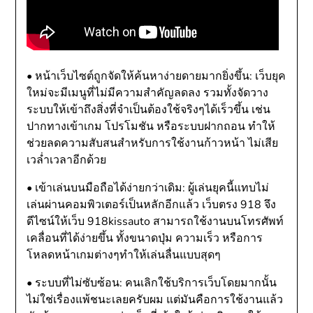
• หน้าเว็บไซต์ถูกจัดให้ค้นหาง่ายดายมากยิ่งขึ้น: เว็บยุค
ใหม่จะมีเมนูที่ไม่มีความสำคัญลดลง รวมทั้งจัดวาง
ระบบให้เข้าถึงสิ่งที่จำเป็นต้องใช้จริงๆได้เร็วขึ้น เช่น
ปากทางเข้าเกม โปรโมชัน หรือระบบฝากถอน ทำให้
ช่วยลดความสับสนสำหรับการใช้งานก้าวหน้า ไม่เสีย
เวล่ำเวลาอีกด้วย
• เข้าเล่นบนมือถือได้ง่ายกว่าเดิม: ผู้เล่นยุคนี้แทบไม่
เล่นผ่านคอมพิวเตอร์เป็นหลักอีกแล้ว เว็บตรง 918 จึง
ดีไซน์ให้เว็บ 918kissauto สามารถใช้งานบนโทรศัพท์
เคลื่อนที่ได้ง่ายขึ้น ทั้งขนาดปุ่ม ความเร็ว หรือการ
โหลดหน้าเกมต่างๆทำให้เล่นลื่นแบบสุดๆ
• ระบบที่ไม่ซับซ้อน: คนเลิกใช้บริการเว็บโดยมากนั้น
ไม่ใช่เรื่องแพ้ชนะเลยครับผม แต่มันคือการใช้งานแล้ว