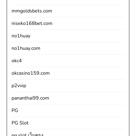
mmgoldsbets.com
niseko168bet.com
no1huay
no1huay.com
okc4
okcasino159.com
p2vvip
pananthai99.com
PG
PG Slot
pg slot เว็บตรง