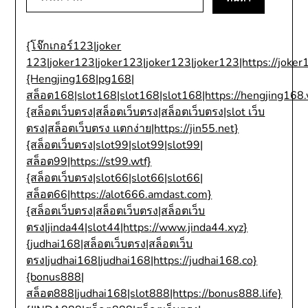
สำหรับ:
{โจ๊กเกอร์123|joker
123|joker123|joker123|joker123|joker123|https://joker
{Hengjing168|pg168|
สล็อต168|slot168|slot168|slot168|https://hengjing168.
{สล็อตเว็บตรง|สล็อตเว็บตรง|สล็อตเว็บตรง|slot เว็บ
ตรง|สล็อตเว็บตรง แตกง่าย|https://jin55.net}
{สล็อตเว็บตรง|slot99|slot99|slot99|
สล็อต99|https://st99.wtf}
{สล็อตเว็บตรง|slot66|slot66|slot66|
สล็อต66|https://alot666.amdast.com}
{สล็อตเว็บตรง|สล็อตเว็บตรง|สล็อตเว็บ
ตรง|jinda44|slot44|https://www.jinda44.xyz}
{judhai168|สล็อตเว็บตรง|สล็อตเว็บ
ตรง|judhai168|judhai168|https://judhai168.co}
{bonus888|
สล็อต888|judhai168|slot888|https://bonus888.life}