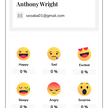
Anthony Wright
seoaba01@gmail.com
Happy
Sad
Excited
0
%
0
%
0
%
Sleepy
Angry
Surprise
0
%
0
%
0
%