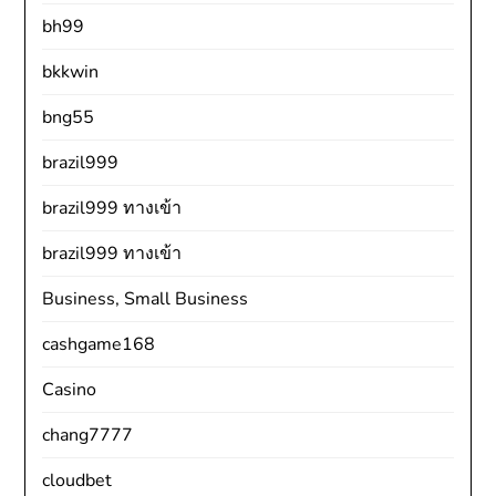
bh99
bkkwin
bng55
brazil999
brazil999 ทางเข้า
brazil999 ทางเข้า
Business, Small Business
cashgame168
Casino
chang7777
cloudbet