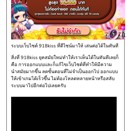
ระบบเว็บไซต์ 918kiss ที่ดีไซน์มาให้ เล่นต่อได้ในทันที
สิ่งที่ 918kiss ยุคสมัยใหม่ทำให้เราเห็นได้ในทันทีเลยก็
คือ การออกแบบและก็แก้ไขเว็บไซต์ที่ทำให้มีความ
นำสมัยมากขึ้น ลดขั้นตอนที่ไม่จำเป็นออกไป ออกแบบ
ให้เข้าเกมได้เร็วขึ้น ไม่ต้องโหลดหลายหน้าหรือสลับ
ระบบมาไปอีกต่อไปเลยครับ