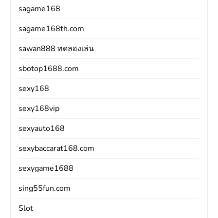
sagame168
sagame168th.com
sawan888 ทดลองเล่น
sbotop1688.com
sexy168
sexy168vip
sexyauto168
sexybaccarat168.com
sexygame1688
sing55fun.com
Slot