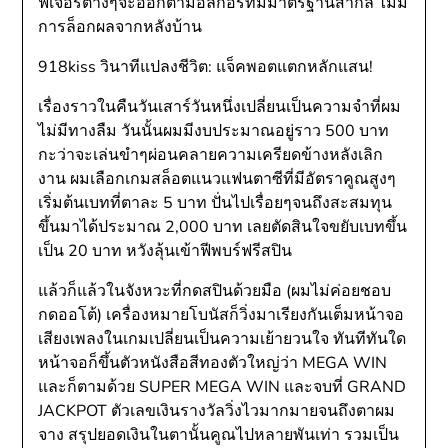
ฟีเจอร์ต่างๆจะออกตามอัลกอริทึมมาตรฐานสากล ไม่มี
การล็อกผลจากหลังบ้าน
918kiss วินาทีแปลงชีวิต: แจ็คพอตแตกหลักแสน!
เรื่องราวในคืนวันเสาร์วันหนึ่งเปลี่ยนเป็นความจำที่ผม
ไม่มีทางลืม วันนั้นผมมีงบประมาณอยู่ราว 500 บาท
กะว่าจะเล่นขำๆผ่อนคลายความเครียดข้างหลังเลิก
งาน ผมเลือกเกมสล็อตแนวแฟนตาซีที่มีอัตราคูณสูงๆ
เริ่มต้นเบทที่ตาละ 5 บาท ปั่นไปเรื่อยๆจนถึงสะสมทุน
ขึ้นมาได้ประมาณ 2,000 บาท เลยตัดสินใจขยับเบทขึ้น
เป็น 20 บาท หวังลุ้นเข้าฟีพบร์ฟรีสปิน
แล้วก็แล้วในจังหวะที่กดสปินด้วยมือ (ผมไม่ค่อยชอบ
กดออโต้) เครื่องหมายโบนัสก็วิ่งมาเรียงกันเต็มหน้าจอ
เสียงเพลงในเกมเปลี่ยนเป็นความเย้ายวนใจ ทันทีทันใด
หน้าจอก็ขึ้นตัวหนังสือสีทองตัวใหญ่ว่า MEGA WIN
และก็ตามด้วย SUPER MEGA WIN และจบที่ GRAND
JACKPOT ตัวเลขเงินรางวัลวิ่งไวมากมายจนถึงตาผม
จาง สรุปยอดเงินในตานั้นคูณไปหลายพันเท่า รวมเป็น