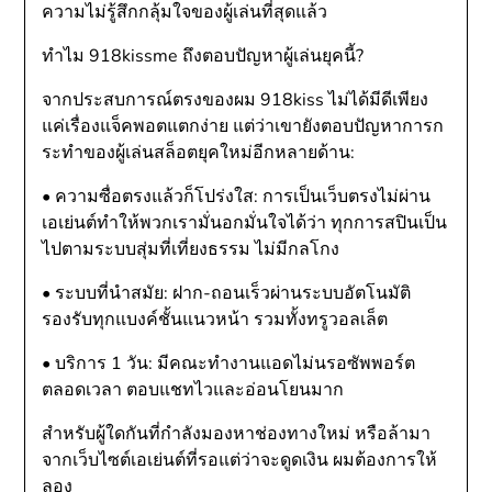
ความไม่รู้สึกกลุ้มใจของผู้เล่นที่สุดแล้ว
ทำไม 918kissme ถึงตอบปัญหาผู้เล่นยุคนี้?
จากประสบการณ์ตรงของผม 918kiss ไม่ได้มีดีเพียง
แค่เรื่องแจ็คพอตแตกง่าย แต่ว่าเขายังตอบปัญหาการก
ระทำของผู้เล่นสล็อตยุคใหม่อีกหลายด้าน:
• ความซื่อตรงแล้วก็โปร่งใส: การเป็นเว็บตรงไม่ผ่าน
เอเย่นต์ทำให้พวกเรามั่นอกมั่นใจได้ว่า ทุกการสปินเป็น
ไปตามระบบสุ่มที่เที่ยงธรรม ไม่มีกลโกง
• ระบบที่นำสมัย: ฝาก-ถอนเร็วผ่านระบบอัตโนมัติ
รองรับทุกแบงค์ชั้นแนวหน้า รวมทั้งทรูวอลเล็ต
• บริการ 1 วัน: มีคณะทำงานแอดไม่นรอซัพพอร์ต
ตลอดเวลา ตอบแชทไวและอ่อนโยนมาก
สำหรับผู้ใดกันที่กำลังมองหาช่องทางใหม่ หรือล้ามา
จากเว็บไซต์เอเย่นต์ที่รอแต่ว่าจะดูดเงิน ผมต้องการให้
ลอง