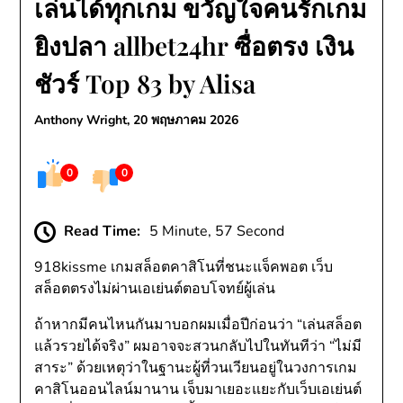
เล่นได้ทุกเกม ขวัญใจคนรักเกม
ยิงปลา allbet24hr ซื่อตรง เงิน
ชัวร์ Top 83 by Alisa
Anthony Wright,
20 พฤษภาคม 2026
0
0
Read Time:
5 Minute, 57 Second
918kissme เกมสล็อตคาสิโนที่ชนะแจ็คพอต เว็บ
สล็อตตรงไม่ผ่านเอเย่นต์ตอบโจทย์ผู้เล่น
ถ้าหากมีคนไหนกันมาบอกผมเมื่อปีก่อนว่า “เล่นสล็อต
แล้วรวยได้จริง” ผมอาจจะสวนกลับไปในทันทีว่า “ไม่มี
สาระ” ด้วยเหตุว่าในฐานะผู้ที่วนเวียนอยู่ในวงการเกม
คาสิโนออนไลน์มานาน เจ็บมาเยอะแยะกับเว็บเอเย่นต์