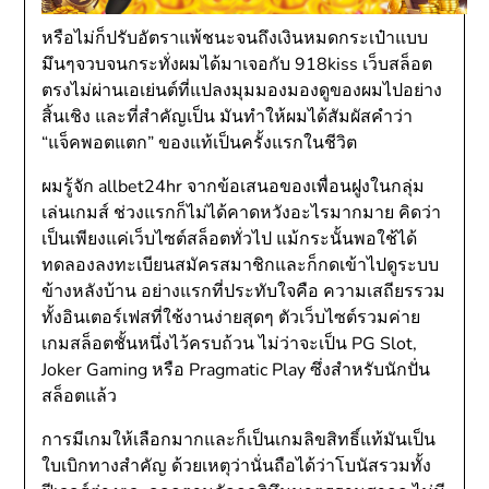
หรือไม่ก็ปรับอัตราแพ้ชนะจนถึงเงินหมดกระเป๋าแบบ
มึนๆจวบจนกระทั่งผมได้มาเจอกับ 918kiss เว็บสล็อต
ตรงไม่ผ่านเอเย่นต์ที่แปลงมุมมองมองดูของผมไปอย่าง
สิ้นเชิง และที่สำคัญเป็น มันทำให้ผมได้สัมผัสคำว่า
“แจ็คพอตแตก” ของแท้เป็นครั้งแรกในชีวิต
ผมรู้จัก allbet24hr จากข้อเสนอของเพื่อนฝูงในกลุ่ม
เล่นเกมส์ ช่วงแรกก็ไม่ได้คาดหวังอะไรมากมาย คิดว่า
เป็นเพียงแค่เว็บไซต์สล็อตทั่วไป แม้กระนั้นพอใช้ได้
ทดลองลงทะเบียนสมัครสมาชิกและก็กดเข้าไปดูระบบ
ข้างหลังบ้าน อย่างแรกที่ประทับใจคือ ความเสถียรรวม
ทั้งอินเตอร์เฟสที่ใช้งานง่ายสุดๆ ตัวเว็บไซต์รวมค่าย
เกมสล็อตชั้นหนึ่งไว้ครบถ้วน ไม่ว่าจะเป็น PG Slot,
Joker Gaming หรือ Pragmatic Play ซึ่งสำหรับนักปั่น
สล็อตแล้ว
การมีเกมให้เลือกมากและก็เป็นเกมลิขสิทธิ์แท้มันเป็น
ใบเบิกทางสำคัญ ด้วยเหตุว่านั่นถือได้ว่าโบนัสรวมทั้ง