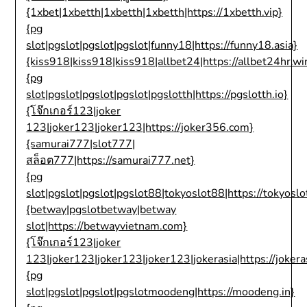
{1xbet|1xbetth|1xbetth|1xbetth|https://1xbetth.vip}
{pg
slot|pgslot|pgslot|pgslot|funny18|https://funny18.asia}
{kiss918|kiss918|kiss918|allbet24|https://allbet24hr.wi
{pg
slot|pgslot|pgslot|pgslot|pgslotth|https://pgslotth.io}
{โจ๊กเกอร์123|joker
123|joker123|joker123|https://joker356.com}
{samurai777|slot777|
สล็อต777|https://samurai777.net}
{pg
slot|pgslot|pgslot|pgslot88|tokyoslot88|https://tokyosl
{betway|pgslotbetway|betway
slot|https://betwayvietnam.com}
{โจ๊กเกอร์123|joker
123|joker123|joker123|joker123|jokerasia|https://jokera
{pg
slot|pgslot|pgslot|pgslotmoodeng|https://moodeng.in}