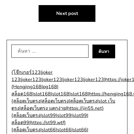
Next post
ค้นหา
สำหรับ:
{โจ๊กเกอร์123|joker
123|joker123|joker123|joker123|joker123|https://joker
{Hengjing168|pg168|
สล็อต168|slot168|slot168|slot168|https://hengjing168.
{สล็อตเว็บตรง|สล็อตเว็บตรง|สล็อตเว็บตรง|slot เว็บ
ตรง|สล็อตเว็บตรง แตกง่าย|https://jin55.net}
{สล็อตเว็บตรง|slot99|slot99|slot99|
สล็อต99|https://st99.wtf}
{สล็อตเว็บตรง|slot66|slot66|slot66|