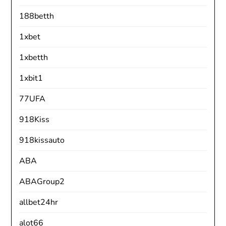
188betth
1xbet
1xbetth
1xbit1
77UFA
918Kiss
918kissauto
ABA
ABAGroup2
allbet24hr
alot66