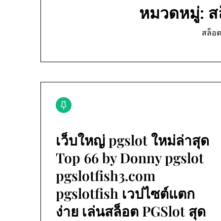
หมวดหมู่:
ส
สล็อต
เว็บใหญ่ pgslot ใหม่ล่าสุด
Top 66 by Donny pgslot
pgslotfish3.com
pgslotfish เวปไซต์แตก
ง่าย เล่นสล็อต PGSlot สุด