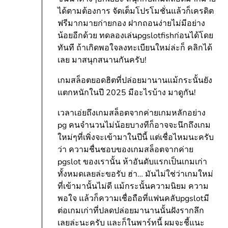
ได้ตามต้องการ จัดเต็มโปรโมชั่นแล้วก็เครดิต
ฟรีมากมายก่ายกอง ฝากถอนง่ายไม่มีอย่าง
น้อยอีกด้วย ทดลองเล่นpgslotfishก่อนได้โดย
ทันที ถ้าเกิดพอใจลงทะเบียนใหม่ล่ะก็ คลิกได้
เลย มาสนุกสนานกันครับ!
เกมสล็อตยอดฮิตที่ปล่อยมานานแม้กระนั้นยัง
แตกหนักในปี 2025 มีอะไรบ้าง มาดูกัน!
เวลาเอ่ยถึงเกมสล็อตจากค่ายเกมหลักอย่าง
pg คนจำนวนไม่น้อยบางทีก็อาจจะนึกถึงเกม
ใหม่ๆที่เพิ่งจะเข้ามาในปีนี้ แต่เชื่อไหมนะครับ
ว่า ความชื่นชอบของเกมสล็อตจากค่าย
pgslot ของเรานั้น ห้าอันดับแรกเป็นเกมเก่า
ทั้งหมดเลยล่ะขอรับ ฮ่า… มันไม่ใช่ว่าเกมใหม่
ที่เข้ามานั้นไม่ดี แม้กระนั้นความนิยม ความ
พอใจ แล้วก็ความเชื่อถือที่แฟนคลับpgslotมี
ต่อเกมเก่าที่ปลดปล่อยมานานนั้นฝังรากลึก
เลยล่ะนะครับ และก็ในพาร์ทนี้ ผมจะชี้แนะ