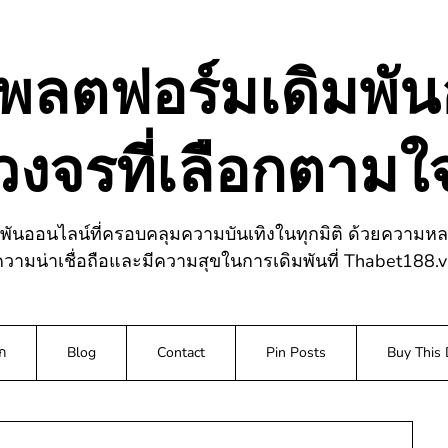
แพลตฟอร์มเดิมพั
วงจรที่เลือกตามใ
พันออนไลน์ที่ครอบคลุมความบันเทิงในทุกมิติ ด้วยความหลา
วามน่าเชื่อถือและมีความสุขในการเดิมพันที่ Thabet188.v
ก
Blog
Contact
Pin Posts
Buy This