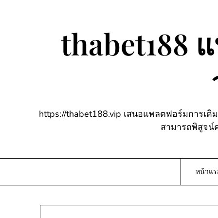
Skip
to
content
thabet188 
https://thabet188.vip เสนอแพลตฟอร์มการเดิม
สามารถพิสูจน์ค
หน้าแร