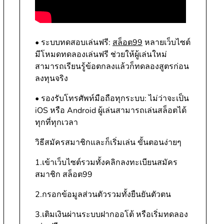
• ระบบทดสอบเล่นฟรี:
สล็อต99
หลายเว็บไซต์
มีโหมดทดลองเล่นฟรี ช่วยให้ผู้เล่นใหม่
สามารถเรียนรู้ข้อตกลงแล้วก็ทดลองสูตรก่อน
ลงทุนจริง
• รองรับโทรศัพท์มือถือทุกระบบ: ไม่ว่าจะเป็น
iOS หรือ Android ผู้เล่นสามารถเล่นสล็อตได้
ทุกที่ทุกเวลา
วิธีสมัครสมาชิกและก็เริ่มเล่น ขั้นตอนง่ายๆ
1.เข้าเว็บไซต์รวมทั้งคลิกลงทะเบียนสมัคร
สมาชิก สล็อต99
2.กรอกข้อมูลส่วนตัวรวมทั้งยืนยันตัวตน
3.เติมเงินผ่านระบบฝากออโต้ หรือเริ่มทดลอง