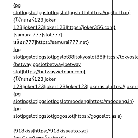
{pg
slot|pgslot|pgslot|pgslot|pgslotth|https://pgslotth.io}
{โจ๊กเกอร์123|joker
123|joker123|joker123|https://joker356.com}
{samurai777|slot777|
สล็อต777|https://samurai777.net}
{pg
slot|pgslot|pgslot|pgslot88|tokyoslot88|https://tokyos
{betway|pgslotbetway|betway
slot|https://betwayvietnam.com}
{โจ๊กเกอร์123|joker
123|joker123|joker123|joker123|jokerasia|https://jokera
{pg
slot|pgslot|pgslot|pgslotmoodeng|https://moodeng.in}
{pg
slot|pgslot|pgslot|gogoslot|https://gogoslot.asia}
{918kiss|https://918kissauto.xyz}