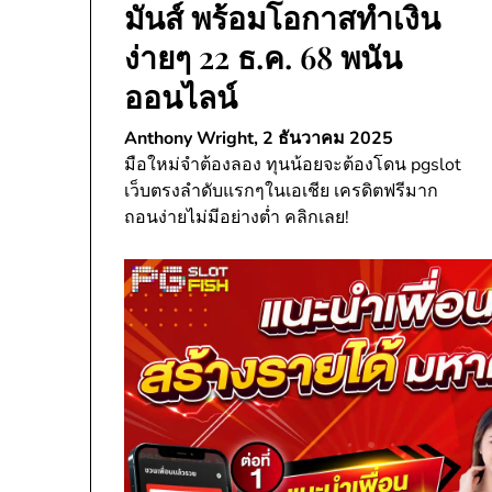
มันส์ พร้อมโอกาสทำเงิน
ง่ายๆ 22 ธ.ค. 68 พนัน
ออนไลน์
Anthony Wright,
2 ธันวาคม 2025
มือใหม่จำต้องลอง ทุนน้อยจะต้องโดน pgslot
เว็บตรงลำดับแรกๆในเอเชีย เครดิตฟรีมาก
ถอนง่ายไม่มีอย่างต่ำ คลิกเลย!