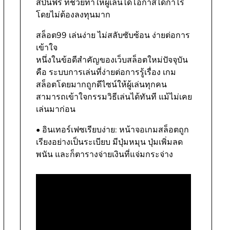
สปินฟรี ที่ช่วยทำให้ผู้เล่นได้โอกาสได้กำไร
โดยไม่ต้องลงทุนมาก
สล็อต99 เล่นง่าย ไม่สลับซับซ้อน ง่ายต่อการ
เข้าใจ
หนึ่งในข้อดีสำคัญของเว็บสล็อตใหม่ปัจจุบัน
คือ ระบบการเล่นที่ง่ายต่อการรู้เรื่อง เกม
สล็อตโดยมากถูกดีไซน์ให้ผู้เล่นทุกคน
สามารถเข้าใจกรรมวิธีเล่นได้ทันที แม้ไม่เคย
เล่นมาก่อน
• อินเทอร์เฟซเรียบง่าย: หน้าจอเกมสล็อตถูก
เรียงอย่างเป็นระเบียบ มีปุ่มหมุน ปุ่มเพิ่มลด
พนัน และก็ตารางจ่ายเงินที่แจ่มกระจ่าง