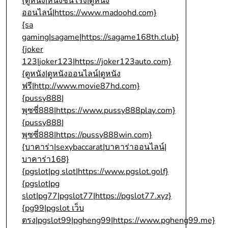
{ดูหนัง|หนังชนโรง|ดูหนัง
ออนไลน์|https://www.madoohd.com}
{sa
gaming|sagame|https://sagame168th.club}
{joker
123|joker123|https://joker123auto.com}
{ดูหนัง|ดูหนังออนไลน์|ดูหนัง
ฟรี|http://www.movie87hd.com}
{pussy888|
พุซซี่888|https://www.pussy888play.com}
{pussy888|
พุซซี่888|https://pussy888win.com}
{บาคาร่า|sexybaccarat|บาคาร่าออนไลน์|
บาคาร่า168}
{pgslot|pg slot|https://www.pgslot.golf}
{pgslot|pg
slot|pg77|pgslot77|https://pgslot77.xyz}
{pg99|pgslot เว็บ
ตรง|pgslot99|pgheng99|https://www.pgheng99.me}