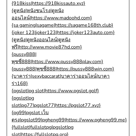
{918kiss|https://918kissauto.xyz}
{ดูหนัง|หนังชนโรง|ดูหนัง
ออนไลน์|https://www.madoohd.com}
{sa gaming|sagame|https://sagame168th.club}
{joker 123|joker123|https://joker123auto.com}
{ดูหนัง|ดูหนังออนไลน์|ดูหนัง
ฟรี|http://www.movie87hd.com}
{pussy888|
พุซซี่888|https://www.pussy888play.com}
{pussy888|พุซซี่888|https://pussy888win.com}
{บาคาร่า|sexybaccarat|บาคาร่าออนไลน์|บาคา
ร่า168}
{pgslot|pg slot|https://www.pgslot.golf}
{pgslot|pg
slot|pg77|pgslot77|https://pgslot77.xyz}
{pg99|pgslot เว็บ
ตรง|pgslot99|pgheng99|https://www.pgheng99.me}
{fullslot|fullslotpg|pgslot|pg
slot|https://fullslotpg.org}