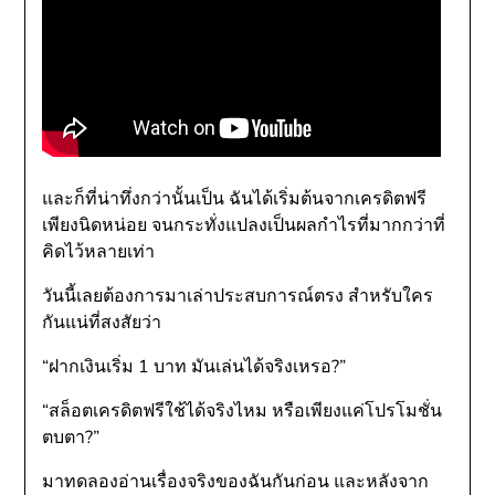
และก็ที่น่าทึ่งกว่านั้นเป็น ฉันได้เริ่มต้นจากเครดิตฟรี
เพียงนิดหน่อย จนกระทั่งแปลงเป็นผลกำไรที่มากกว่าที่
คิดไว้หลายเท่า
วันนี้เลยต้องการมาเล่าประสบการณ์ตรง สำหรับใคร
กันแน่ที่สงสัยว่า
“ฝากเงินเริ่ม 1 บาท มันเล่นได้จริงเหรอ?”
“สล็อตเครดิตฟรีใช้ได้จริงไหม หรือเพียงแค่โปรโมชั่น
ตบตา?”
มาทดลองอ่านเรื่องจริงของฉันกันก่อน และหลังจาก