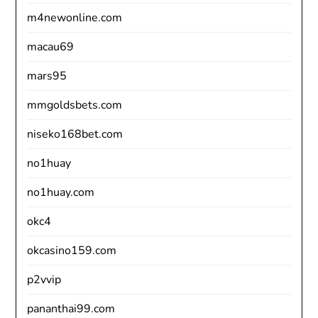
m4newonline.com
macau69
mars95
mmgoldsbets.com
niseko168bet.com
no1huay
no1huay.com
okc4
okcasino159.com
p2vvip
pananthai99.com