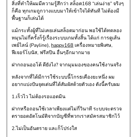
สิ่งที่ทำให้ผมมีความรู้สึกว่า สล็อต168 “เล่นง่าย” จริงๆ
ก็คือ ทุกเกมถูกวางแบบมาให้เข้าใจได้ทันที ไม่ต้องมี
พื้นฐานก็เล่นได้
แม้กระทั้งผู้ที่ไม่เคยเล่นสล็อตมาก่อน พอใช้ได้ทดลอง
หมุนไม่กี่ครั้งก็รู้เรื่องระบบเกมทั้งสิ้น ได้แก่ การดูเส้น
เพย์ไลน์ (Payline),
happy168
เครื่องหมายพิเศษ,
ฟีเจอร์โบนัส, ฟรีสปิน อื่นๆอีกมากมาย
ฝากถอนออโต้ ดียังไง? จากมุมมองของคนใช้งานจริง
หลังจากที่ได้มีการใช้ระบบนี้โกรธเคืองยะหนึ่ง ผม
อยากแบ่งปันจุดเด่นที่ได้สัมผัสด้วยตัวเอง ดังนี้ครับผม
1.เร็วไว ไม่ต้องรอแอดมิน
ฝากหรือถอนใช้เวลาเพียงแต่ไม่กี่วินาที ระบบจะตรวจ
ตรายอดอัตโนมัติจากบัญชีที่พวกเราสมัครสมาชิกไว้
2.ไม่เป็นอันตราย และก็โปร่งใส