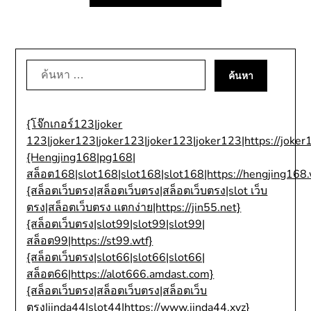
ค้นหา
สำหรับ:
{โจ๊กเกอร์123|joker
123|joker123|joker123|joker123|joker123|https://joker
{Hengjing168|pg168|
สล็อต168|slot168|slot168|slot168|https://hengjing168.
{สล็อตเว็บตรง|สล็อตเว็บตรง|สล็อตเว็บตรง|slot เว็บ
ตรง|สล็อตเว็บตรง แตกง่าย|https://jin55.net}
{สล็อตเว็บตรง|slot99|slot99|slot99|
สล็อต99|https://st99.wtf}
{สล็อตเว็บตรง|slot66|slot66|slot66|
สล็อต66|https://alot666.amdast.com}
{สล็อตเว็บตรง|สล็อตเว็บตรง|สล็อตเว็บ
ตรง|jinda44|slot44|https://www.jinda44.xyz}