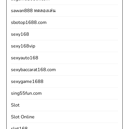
sawan888 ทดลองเล่น
sbotop1688.com
sexy168
sexy168vip
sexyauto168
sexybaccarat168.com
sexygame1688
sing55fun.com
Slot
Slot Online
slot168