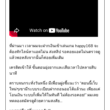
ที่ผ่านมา เวลาผมจะฝากเงินเข้าเล่นเกม happy168 จะ
ต้องทักไลน์หาแอดไม่น ส่งสลิป รอคอยแอดไม่นตรวจดู
แล้วพอหลังจากนั้นก็ค่อยเพิ่มเติม
เครดิตเข้าให้ ขั้นตอนยุ่งยากและเสียเวลาไปหลายสิบ
นาที
ตราบจนกระทั่งวันหนึ่ง มีเพื่อนฝูงชี้แนะว่า “ตอนนี้เว็บ
ใหม่ๆเขามีระบบระเบียบฝากถอนออโต้แล้วนะ เพียงแค่
โอนเงิน ระบบก็เพิ่มให้ในทันที ไม่ต้องรอคอย!” ผมเลย
ทดลองสมัครดูด้วยความสงสัย…