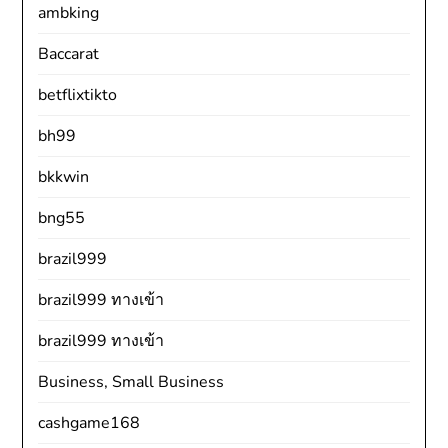
ambking
Baccarat
betflixtikto
bh99
bkkwin
bng55
brazil999
brazil999 ทางเข้า
brazil999 ทางเข้า
Business, Small Business
cashgame168