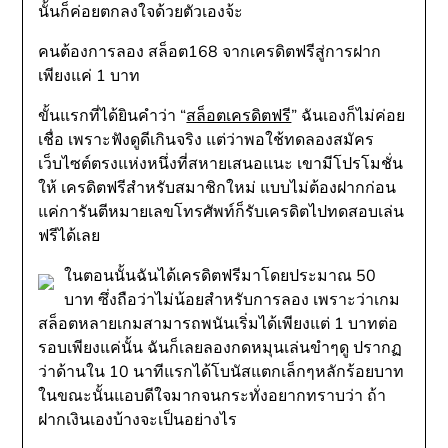
นั้นก็ค่อยตกลงใจด้วยตัวเองจ้ะ
คนต้องการลอง สล็อต168 จากเครดิตฟรีสู่การฝาก
เพียงแค่ 1 บาท
ขั้นแรกที่ได้ยินคำว่า “
สล็อตเครดิตฟรี
” ฉันเองก็ไม่ค่อย
เชื่อ เพราะฟังดูดีเกินจริง แต่ว่าพอใช้ทดลองสมัคร
เว็บไซต์ตรงแห่งหนึ่งที่สหายเสนอแนะ เขามีโปรโมชั่น
ให้ เครดิตฟรีสำหรับสมาชิกใหม่ แบบไม่ต้องฝากก่อน
แค่การันตีหมายเลขโทรศัพท์ก็รับเครดิตไปทดสอบเล่น
ฟรีได้เลย
ในตอนนั้นฉันได้เครดิตฟรีมาโดยประมาณ 50
บาท ซึ่งถือว่าไม่น้อยสำหรับการลอง เพราะว่าเกม
สล็อตหลายเกมสามารถพนันเริ่มได้เพียงแต่ 1 บาทต่อ
รอบเพียงแค่นั้น ฉันก็เลยลองกดหมุนเล่นขำๆดู ปรากฏ
ว่าด้านใน 10 นาทีแรกได้โบนัสแตกเล็กๆหลักร้อยบาท
ในขณะนั้นแอบดีใจมากจนกระทั่งอยากทราบว่า ถ้า
ฝากเงินเองบ้างจะเป็นอย่างไร