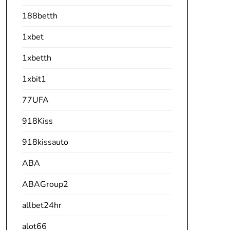
188betth
1xbet
1xbetth
1xbit1
77UFA
918Kiss
918kissauto
ABA
ABAGroup2
allbet24hr
alot66