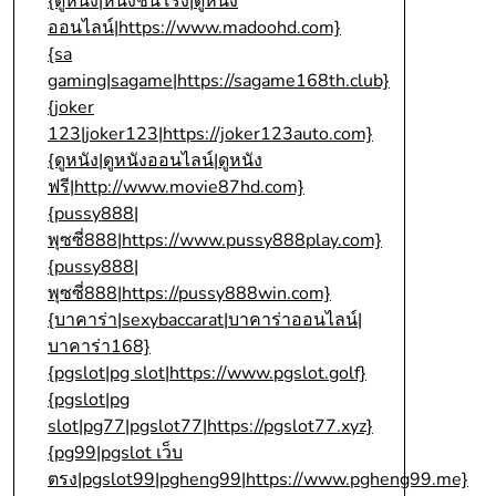
{ดูหนัง|หนังชนโรง|ดูหนัง
ออนไลน์|https://www.madoohd.com}
{sa
gaming|sagame|https://sagame168th.club}
{joker
123|joker123|https://joker123auto.com}
{ดูหนัง|ดูหนังออนไลน์|ดูหนัง
ฟรี|http://www.movie87hd.com}
{pussy888|
พุซซี่888|https://www.pussy888play.com}
{pussy888|
พุซซี่888|https://pussy888win.com}
{บาคาร่า|sexybaccarat|บาคาร่าออนไลน์|
บาคาร่า168}
{pgslot|pg slot|https://www.pgslot.golf}
{pgslot|pg
slot|pg77|pgslot77|https://pgslot77.xyz}
{pg99|pgslot เว็บ
ตรง|pgslot99|pgheng99|https://www.pgheng99.me}