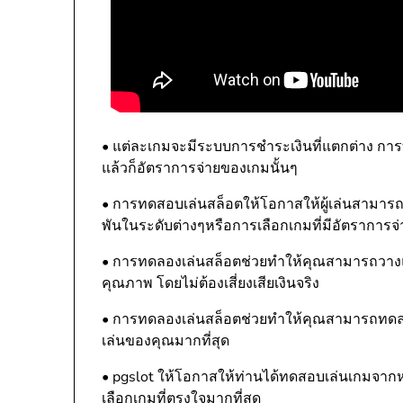
• แต่ละเกมจะมีระบบการชำระเงินที่แตกต่าง การท
แล้วก็อัตราการจ่ายของเกมนั้นๆ
• การทดสอบเล่นสล็อตให้โอกาสให้ผู้เล่นสามารถท
พันในระดับต่างๆหรือการเลือกเกมที่มีอัตราการจ่า
• การทดลองเล่นสล็อตช่วยทำให้คุณสามารถวางแ
คุณภาพ โดยไม่ต้องเสี่ยงเสียเงินจริง
• การทดลองเล่นสล็อตช่วยทำให้คุณสามารถทดลอ
เล่นของคุณมากที่สุด
• pgslot ให้โอกาสให้ท่านได้ทดสอบเล่นเกมจาก
เลือกเกมที่ตรงใจมากที่สุด