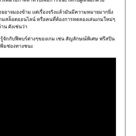
้อยอาจมองข้าม แต่เรื่องจริงแล้วมันมีความหมายมากยิ่ง
่กับเกมสล็อตออนไลน์ หรือคนที่ต้องการทดลองเล่นเกมใหม่ๆ
น ดังเช่นว่า
้จักกับฟีพบร์ต่างๆของเกม เช่น สัญลักษณ์พิเศษ ฟรีสปิน
รเพิ่มช่องทางชนะ