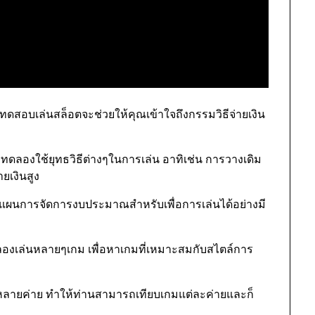
ดสอบเล่นสล็อตจะช่วยให้คุณเข้าใจถึงกรรมวิธีจ่ายเงิน
ดลองใช้ยุทธวิธีต่างๆในการเล่น อาทิเช่น การวางเดิม
ยเงินสูง
ผนการจัดการงบประมาณสำหรับเพื่อการเล่นได้อย่างมี
งเล่นหลายๆเกม เพื่อหาเกมที่เหมาะสมกับสไตล์การ
หลายค่าย ทำให้ท่านสามารถเทียบเกมแต่ละค่ายและก็