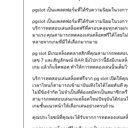
pgslot เป็นแพลตฟอร์มที่ได้รับความนิยมในวงก
pgslot เป็นแพลตฟอร์มที่ได้รับความนิยมในวงกา
บริการทดสอบเล่นสล็อตฟรีที่ครอบคลุมทุกค่ายเกม ไม่
มาแรง คุณสามารถทดลองเล่นสล็อตฟรีได้โดยไม่ต้
หลายจากเกมที่มีให้เลือกมากมาย
pg slot มีเกมสล็อตคลาสสิกที่คุณสามารถทดสอบเล่นได
เลข 7 และสัญลักษณ์ BAR ยิ่งไปกว่านี้ยังมีเกมสล็
เกม แล้วก็แจ็คพอต ทำให้การทดลองเล่นนั้นเต็มไ
บริการทดสอบเล่นสล็อตฟรีจาก pg slot เปิดให้
เวลาไหนก็สามารถเข้ามาบันเทิงใจได้โดยทันที 
ไม่มีข้อจำกัด ไม่จำเป็นที่ต้องสมัครเป็นสมาชิก
สามารถทดสอบเล่นเกมสล็อตใหม่ปัจจุบันได้ก่อน
เกมชั้นแนวหน้าให้เลือกเล่นอย่างครบถ้วน
คุณประโยชน์ที่คุณจะได้รับจากการทดลองเล่นสล