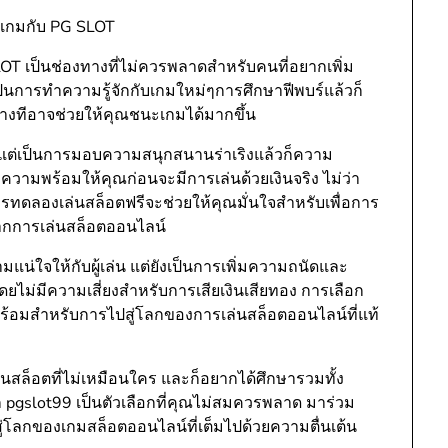
ยเกมกับ PG SLOT
T เป็นช่องทางที่ไม่ควรพลาดสำหรับคนที่อยากเพิ่ม
นการทำความรู้จักกับเกมใหม่ๆการศึกษาฟีพบร์แล้วก็
างทีอาจช่วยให้คุณชนะเกมได้มากขึ้น
ะแต่เป็นการมอบความสนุกสนานร่าเริงแล้วก็ความ
ยมความพร้อมให้คุณก่อนจะมีการเล่นด้วยเงินจริง ไม่ว่า
 การทดลองเล่นสล็อตฟรีจะช่วยให้คุณมั่นใจสำหรับเพื่อการ
จากการเล่นสล็อตออนไลน์
น่ใจให้กับผู้เล่น แต่ยังเป็นการเพิ่มความถนัดและ
ม่มีความเสี่ยงสำหรับการเสียเงินเสียทอง การเลือก
พร้อมสำหรับการไปสู่โลกของการเล่นสล็อตออนไลน์ที่แท้
นสล็อตที่ไม่เหมือนใคร และก็อยากได้ศึกษารวมทั้ง
pgslot99 เป็นตัวเลือกที่คุณไม่สมควรพลาด มาร่วม
ู่โลกของเกมสล็อตออนไลน์ที่เต็มไปด้วยความตื่นเต้น