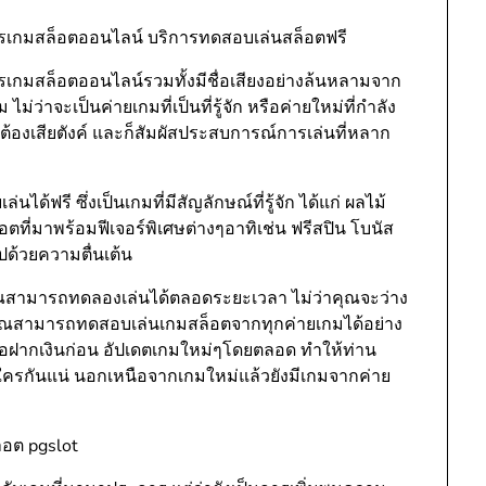
ารเกมสล็อตออนไลน์ บริการทดสอบเล่นสล็อตฟรี
รเกมสล็อตออนไลน์รวมทั้งมีชื่อเสียงอย่างล้นหลามจาก
ว่าจะเป็นค่ายเกมที่เป็นที่รู้จัก หรือค่ายใหม่ที่กำลัง
องเสียตังค์ และก็สัมผัสประสบการณ์การเล่นที่หลาก
้ฟรี ซึ่งเป็นเกมที่มีสัญลักษณ์ที่รู้จัก ได้แก่ ผลไม้
อตที่มาพร้อมฟีเจอร์พิเศษต่างๆอาทิเช่น ฟรีสปิน โบนัส
ปด้วยความตื่นเต้น
คุณสามารถทดลองเล่นได้ตลอดระยะเวลา ไม่ว่าคุณจะว่าง
คุณสามารถทดสอบเล่นเกมสล็อตจากทุกค่ายเกมได้อย่าง
หรือฝากเงินก่อน อัปเดตเกมใหม่ๆโดยตลอด ทำให้ท่าน
ใครกันแน่ นอกเหนือจากเกมใหม่แล้วยังมีเกมจากค่าย
็อต pgslot