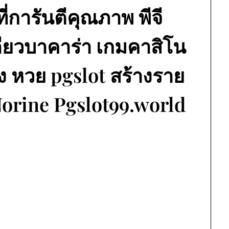
ที่การันตีคุณภาพ พีจี
ดียวบาคาร่า เกมคาสิโน
้ง หวย pgslot สร้างราย
Norine Pgslot99.world