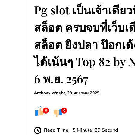
Pg slot เป็นเจ้าเดียว
สล็อต ครบจบที่เว็บเ
สล็อต ยิงปลา ป๊อกเด
ได้เน้นๆ Top 82 by 
6 พ.ย. 2567
Anthony Wright,
29 มกราคม 2025
0
0
Read Time:
5 Minute, 39 Second