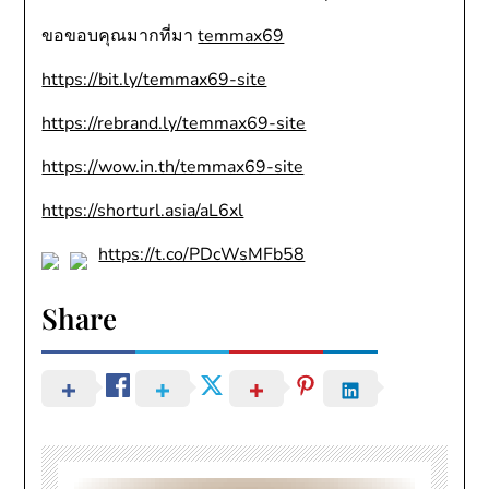
ขอขอบคุณมากที่มา
temmax69
https://bit.ly/temmax69-site
https://rebrand.ly/temmax69-site
https://wow.in.th/temmax69-site
https://shorturl.asia/aL6xl
https://t.co/PDcWsMFb58
Share