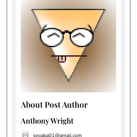
About Post Author
Anthony Wright
seoaba01@gmail.com