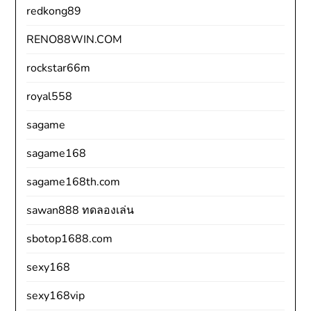
redkong89
RENO88WIN.COM
rockstar66m
royal558
sagame
sagame168
sagame168th.com
sawan888 ทดลองเล่น
sbotop1688.com
sexy168
sexy168vip