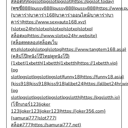
สล็อต99|pgslot|pgslot|pgslot|https://pgslot.today}
{พุซซี่888|pussy888|pussy888|pussy888|https://www.p
{บาคาร่า|บาคาร่า168|บาคาร่าออนไลน์|บาคาร่า|บา
คาร่า|https://www.sexyauto168.xyz}
{slotxo24hr|slotxo|slotxo|slotxo|slotxo|
สล็อตxo|https://www.slotxo24hr.website}
{สล็อตทดลอง|สล็อตเว็บ
ตรง|slotpg|slotpg|slotpg|https://www.tangtem168.asia}
{คลิปโป๊|หนังโป๊ไทย|ดูหนังโป๊}
{1xbet|1xbetth|1xbetth|1xbetth|https://1xbetth.vip}
{pg
slot|pgslot|pgslot|pgslot|funny18|https://funny18.asia}
{kiss918|kiss918|kiss918|allbet24|https://allbet24hr.wi
{pg
slot|pgslot|pgslot|pgslot|pgslotth|https://pgslotth.io}
{โจ๊กเกอร์123|joker
123|joker123|joker123|https://joker356.com}
{samurai777|slot777|
สล็อต777|https://samurai777.net}