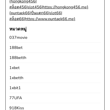
{hongkong456|
สล็อต456|slot456|https://hongkong456.me}
{puntaek66|ปั่นแตก66|slot66|
สล็อต66|https://www.puntaek66.me}
หมวดหมู่
037movie
188bet
188betth
1xbet
1xbetth
1xbit1
77UFA
918Kiss