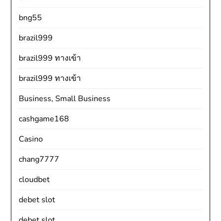
bng55
brazil999
brazil999 ทางเข้า
brazil999 ทางเข้า
Business, Small Business
cashgame168
Casino
chang7777
cloudbet
debet slot
debet slot