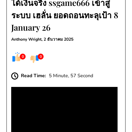
ได้เงินจริง ssgame666 เข้าสู่
ระบบ เฮลั่น ยอดถอนทะลุเป้า 8
January 26
Anthony Wright,
2 ธันวาคม 2025
0
0
Read Time:
5 Minute, 57 Second