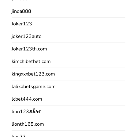
jinda888
Joker123
joker123auto
Joker123th.com
kimchibetbet.com
kingxxxbet123.com
lalikabetsgame.com
lcbet444.com
lion123สล็อต
lionth168.com
live22