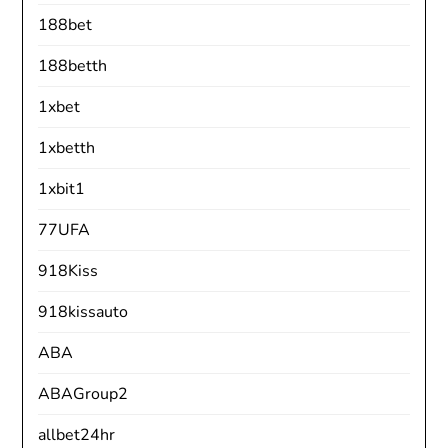
188bet
188betth
1xbet
1xbetth
1xbit1
77UFA
918Kiss
918kissauto
ABA
ABAGroup2
allbet24hr