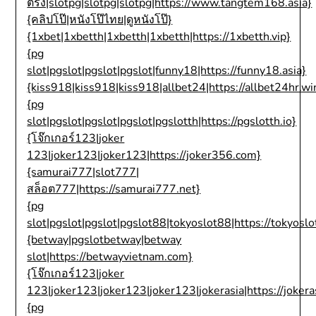
ตรง|slotpg|slotpg|slotpg|https://www.tangtem168.asia}
{คลิปโป๊|หนังโป๊ไทย|ดูหนังโป๊}
{1xbet|1xbetth|1xbetth|1xbetth|https://1xbetth.vip}
{pg
slot|pgslot|pgslot|pgslot|funny18|https://funny18.asia}
{kiss918|kiss918|kiss918|allbet24|https://allbet24hr.wi
{pg
slot|pgslot|pgslot|pgslot|pgslotth|https://pgslotth.io}
{โจ๊กเกอร์123|joker
123|joker123|joker123|https://joker356.com}
{samurai777|slot777|
สล็อต777|https://samurai777.net}
{pg
slot|pgslot|pgslot|pgslot88|tokyoslot88|https://tokyosl
{betway|pgslotbetway|betway
slot|https://betwayvietnam.com}
{โจ๊กเกอร์123|joker
123|joker123|joker123|joker123|jokerasia|https://jokera
{pg