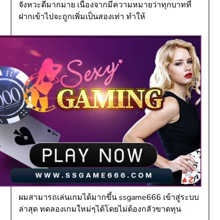
จังหวะดีมากมาย เนื่องจากมีความหมายว่าทุกบาทที่
ฝากเข้าไปจะถูกเพิ่มเป็นสองเท่า ทำให้
ผมสามารถเล่นเกมได้มากขึ้น ssgame666 เข้าสู่ระบบ
ล่าสุด ทดลองเกมใหม่ๆได้โดยไม่ต้องกลัวขาดทุน