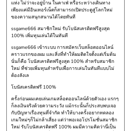
แห่ง ไม่ว่าจะอยู่บ้าน ในคาเฟ่ หรือระหว่างเดินทาง
เพียงแค่มีอินเทอร์เน็ตก็สามารถเปิดประตูสู่โลกใหม่
ของความสนุกสนานได้โดยทันที
ssgame666 สมาชิกใหม่ รับโบนัสเครดิตฟรีสูงสุด
100% เพิ่มทุนเล่นได้ในทันที
ssgame666 เข้าระบบ การสมัครเว็บสล็อตออนไลน์
คราวแรกของผม และสิ่งที่ทำให้ผมติดใจตั้งแต่เริ่มต้น
นั่นก็คือ โบนัสเครดิตฟรีสูงสุด 100% สำหรับสมาชิก
ใหม่ ที่ช่วยเพิ่มทุนสำหรับเพื่อการเล่นในทันทีแบบไม่
ต้องลังเล
โบนัสเครดิตฟรี 100%
ครั้งก่อนผมเคยเล่นเกมสล็อตออนไลน์ด้วยตัวเอง แรกๆ
ก็ลงเงินจริงด้วยความระวัง แม้กระนั้นก็ประสบพบเจอ
กับปัญหาเรื่องทุนที่จำกัด ทำให้บางครั้งอยากทดลอง
เกมใหม่ๆก็ไม่กล้าเสี่ยง แต่ว่าพอเจอโปรโมชั่นสมาชิก
ใหม่ รับโบนัสเครดิตฟรี 100% ผมมีความคิดว่านี่เป็น