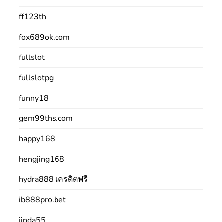
ff123th
fox689ok.com
fullslot
fullslotpg
funny18
gem99ths.com
happy168
hengjing168
hydra888 เครดิตฟรี
ib888pro.bet
jinda55