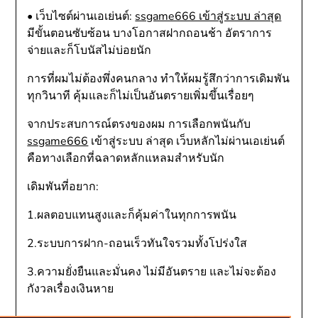
• เว็บไซต์ผ่านเอเย่นต์:
ssgame666 เข้าสู่ระบบ ล่าสุด
มีขั้นตอนซับซ้อน บางโอกาสฝากถอนช้า อัตราการ
จ่ายและก็โบนัสไม่บ่อยนัก
การที่ผมไม่ต้องพึ่งคนกลาง ทำให้ผมรู้สึกว่าการเดิมพัน
ทุกวินาที คุ้มและก็ไม่เป็นอันตรายเพิ่มขึ้นเรื่อยๆ
จากประสบการณ์ตรงของผม การเลือกพนันกับ
ssgame666
เข้าสู่ระบบ ล่าสุด เว็บหลักไม่ผ่านเอเย่นต์
คือทางเลือกที่ฉลาดหลักแหลมสำหรับนัก
เดิมพันที่อยาก:
1.ผลตอบแทนสูงและก็คุ้มค่าในทุกการพนัน
2.ระบบการฝาก-ถอนเร็วทันใจรวมทั้งโปร่งใส
3.ความยั่งยืนและมั่นคง ไม่มีอันตราย และไม่จะต้อง
กังวลเรื่องเงินหาย