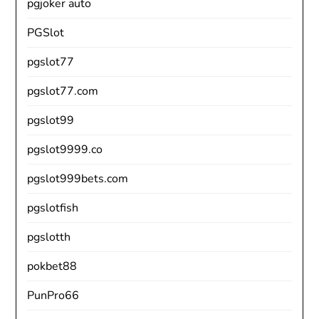
pgjoker auto
PGSlot
pgslot77
pgslot77.com
pgslot99
pgslot9999.co
pgslot999bets.com
pgslotfish
pgslotth
pokbet88
PunPro66