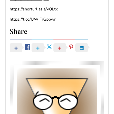
https://shorturl.asia/vQLtx
https://t.co/UWIFrGpbwn
Share