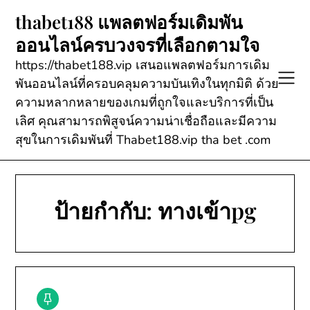
Skip
thabet188 แพลตฟอร์มเดิมพัน
to
ออนไลน์ครบวงจรที่เลือกตามใจ
content
https://thabet188.vip เสนอแพลตฟอร์มการเดิม
พันออนไลน์ที่ครอบคลุมความบันเทิงในทุกมิติ ด้วย
ความหลากหลายของเกมที่ถูกใจและบริการที่เป็น
เลิศ คุณสามารถพิสูจน์ความน่าเชื่อถือและมีความ
สุขในการเดิมพันที่ Thabet188.vip tha bet .com
ป้ายกำกับ:
ทางเข้าpg