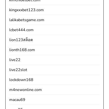
kimchibetbet.com
kingxxxbet123.com
lalikabetsgame.com
lcbet444.com
lion123สล็อต
lionth168.com
live22
live22slot
lockdown168
m4newonline.com
macau69