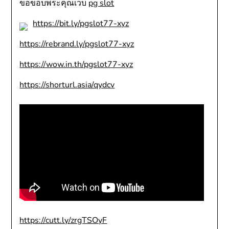
ขอขอบพระคุณเว็บ
pg slot
https://bit.ly/pgslot77-xyz
https://rebrand.ly/pgslot77-xyz
https://wow.in.th/pgslot77-xyz
https://shorturl.asia/qydcv
https://cutt.ly/zrgTSOyF