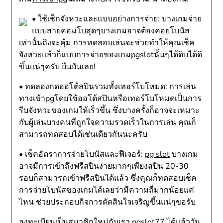
• ใช้เช็กจังหวะและแบบอย่างการจ่าย: บางเกมจ่าย
แบบสายคอมโบสุดๆบางเกมอาจต้องคอยโบนัส
เท่านั้นถึงจะคุ้ม การทดสอบเล่นจะช่วยทำให้คุณเช็ค
จังหวะแล้วก็แบบการจ่ายของเกมpgslotนั้นๆได้ดิบได้ดี
ขึ้นแน่ๆครับ ยืนยันเลย!
• ทดลองกดออโต้สปินรวมทั้งเทอร์โบโหมด: การเล่น
ทางเข้าpgโดยใช้ออโต้สปินหรือเทอร์โบโหมดเป็นการ
รีบจังหวะของเกมให้เร็วขึ้น ซึ่งบางครั้งก็อาจจะเหมาะ
กับผู้เล่นบางคนที่ถูกใจความรวดเร็วในการเล่น คุณก็
สามารถทดสอบได้เช่นเดียวกันนะครับ
• เช็คอัตราการจ่ายโบนัสและฟีเจอร์:
pg slot
บางเกม
อาจมีการเข้าถึงฟรีสปินง่ายมากๆเพียงสปิน 20-30
รอบก็สามารถเข้าฟรีสปินได้แล้ว ซึ่งคุณก็ทดสอบเช็ค
การจ่ายโบนัสของเกมได้เลยว่ามีความถี่มากน้อยแค่
ไหน ช่วยประกอบกิจการตัดสินใจเจริญขึ้นแน่ๆขอรับ
ลงทะเบียนเป็นสมาชิกใหม่กับเรา pgslot77 ได้แล้ววัน