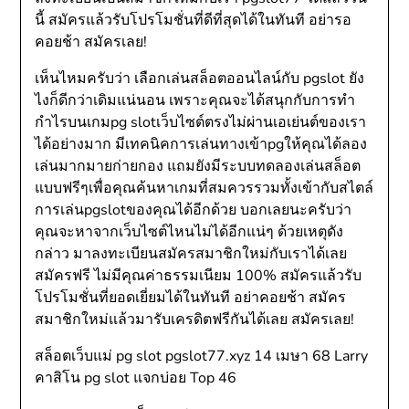
นี้ สมัครแล้วรับโปรโมชั่นที่ดีที่สุดได้ในทันที อย่ารอ
คอยช้า สมัครเลย!
เห็นไหมครับว่า เลือกเล่นสล็อตออนไลน์กับ pgslot ยัง
ไงก็ดีกว่าเดิมแน่นอน เพราะคุณจะได้สนุกกับการทำ
กำไรบนเกมpg slotเว็บไซต์ตรงไม่ผ่านเอเย่นต์ของเรา
ได้อย่างมาก มีเทคนิคการเล่นทางเข้าpgให้คุณได้ลอง
เล่นมากมายก่ายกอง แถมยังมีระบบทดลองเล่นสล็อต
แบบฟรีๆเพื่อคุณค้นหาเกมที่สมควรรวมทั้งเข้ากับสไตล์
การเล่นpgslotของคุณได้อีกด้วย บอกเลยนะครับว่า
คุณจะหาจากเว็บไซต์ไหนไม่ได้อีกแน่ๆ ด้วยเหตุดัง
กล่าว มาลงทะเบียนสมัครสมาชิกใหม่กับเราได้เลย
สมัครฟรี ไม่มีคุณค่าธรรมเนียม 100% สมัครแล้วรับ
โปรโมชั่นที่ยอดเยี่ยมได้ในทันที อย่าคอยช้า สมัคร
สมาชิกใหม่แล้วมารับเครดิตฟรีกันได้เลย สมัครเลย!
สล็อตเว็บแม่ pg slot pgslot77.xyz 14 เมษา 68 Larry
คาสิโน pg slot แจกบ่อย Top 46