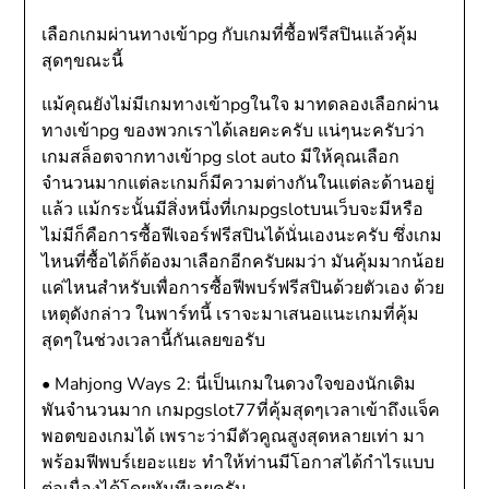
เลือกเกมผ่านทางเข้าpg กับเกมที่ซื้อฟรีสปินแล้วคุ้ม
สุดๆขณะนี้
แม้คุณยังไม่มีเกมทางเข้าpgในใจ มาทดลองเลือกผ่าน
ทางเข้าpg ของพวกเราได้เลยคะครับ แน่ๆนะครับว่า
เกมสล็อตจากทางเข้าpg slot auto มีให้คุณเลือก
จำนวนมากแต่ละเกมก็มีความต่างกันในแต่ละด้านอยู่
แล้ว แม้กระนั้นมีสิ่งหนึ่งที่เกมpgslotบนเว็บจะมีหรือ
ไม่มีก็คือการซื้อฟีเจอร์ฟรีสปินได้นั่นเองนะครับ ซึ่งเกม
ไหนที่ซื้อได้ก็ต้องมาเลือกอีกครับผมว่า มันคุ้มมากน้อย
แค่ไหนสำหรับเพื่อการซื้อฟีพบร์ฟรีสปินด้วยตัวเอง ด้วย
เหตุดังกล่าว ในพาร์ทนี้ เราจะมาเสนอแนะเกมที่คุ้ม
สุดๆในช่วงเวลานี้กันเลยขอรับ
• Mahjong Ways 2: นี่เป็นเกมในดวงใจของนักเดิม
พันจำนวนมาก เกมpgslot77ที่คุ้มสุดๆเวลาเข้าถึงแจ็ค
พอตของเกมได้ เพราะว่ามีตัวคูณสูงสุดหลายเท่า มา
พร้อมฟีพบร์เยอะแยะ ทำให้ท่านมีโอกาสได้กำไรแบบ