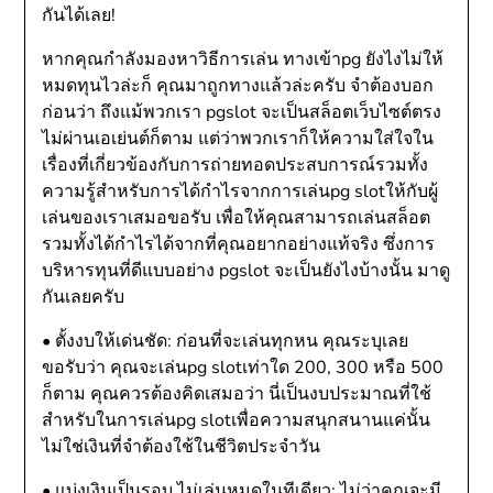
กันได้เลย!
หากคุณกำลังมองหาวิธีการเล่น ทางเข้าpg ยังไงไม่ให้
หมดทุนไวล่ะก็ คุณมาถูกทางแล้วล่ะครับ จำต้องบอก
ก่อนว่า ถึงแม้พวกเรา pgslot จะเป็นสล็อตเว็บไซต์ตรง
ไม่ผ่านเอเย่นต์ก็ตาม แต่ว่าพวกเราก็ให้ความใส่ใจใน
เรื่องที่เกี่ยวข้องกับการถ่ายทอดประสบการณ์รวมทั้ง
ความรู้สำหรับการได้กำไรจากการเล่นpg slotให้กับผู้
เล่นของเราเสมอขอรับ เพื่อให้คุณสามารถเล่นสล็อต
รวมทั้งได้กำไรได้จากที่คุณอยากอย่างแท้จริง ซึ่งการ
บริหารทุนที่ดีแบบอย่าง pgslot จะเป็นยังไงบ้างนั้น มาดู
กันเลยครับ
• ตั้งงบให้เด่นชัด: ก่อนที่จะเล่นทุกหน คุณระบุเลย
ขอรับว่า คุณจะเล่นpg slotเท่าใด 200, 300 หรือ 500
ก็ตาม คุณควรต้องคิดเสมอว่า นี่เป็นงบประมาณที่ใช้
สำหรับในการเล่นpg slotเพื่อความสนุกสนานแค่นั้น
ไม่ใช่เงินที่จำต้องใช้ในชีวิตประจำวัน
• แบ่งเงินเป็นรอบ ไม่เล่นหมดในทีเดียว: ไม่ว่าคุณจะมี