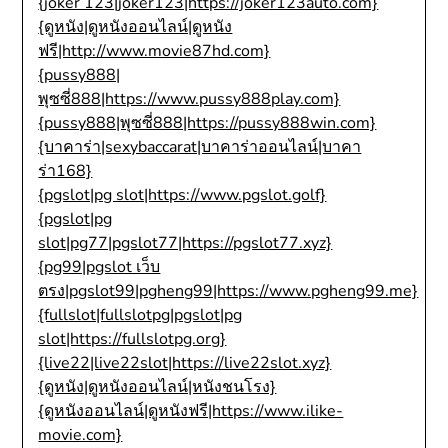
{joker 123|joker123|https://joker123auto.com}
{ดูหนัง|ดูหนังออนไลน์|ดูหนัง
ฟรี|http://www.movie87hd.com}
{pussy888|
พุซซี่888|https://www.pussy888play.com}
{pussy888|พุซซี่888|https://pussy888win.com}
{บาคาร่า|sexybaccarat|บาคาร่าออนไลน์|บาคา
ร่า168}
{pgslot|pg slot|https://www.pgslot.golf}
{pgslot|pg
slot|pg77|pgslot77|https://pgslot77.xyz}
{pg99|pgslot เว็บ
ตรง|pgslot99|pgheng99|https://www.pgheng99.me}
{fullslot|fullslotpg|pgslot|pg
slot|https://fullslotpg.org}
{live22|live22slot|https://live22slot.xyz}
{ดูหนัง|ดูหนังออนไลน์|หนังชนโรง}
{ดูหนังออนไลน์|ดูหนังฟรี|https://www.ilike-
movie.com}