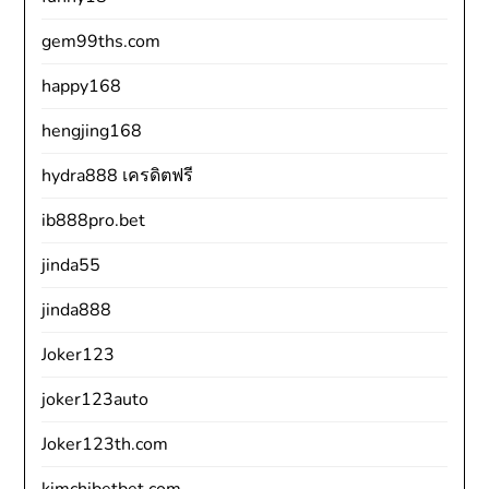
gem99ths.com
happy168
hengjing168
hydra888 เครดิตฟรี
ib888pro.bet
jinda55
jinda888
Joker123
joker123auto
Joker123th.com