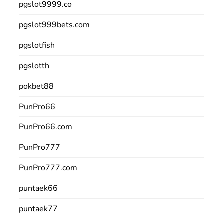
pgslot9999.co
pgslot999bets.com
pgslotfish
pgslotth
pokbet88
PunPro66
PunPro66.com
PunPro777
PunPro777.com
puntaek66
puntaek77