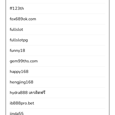
ff123th
fox689ok.com
fullslot
fullslotpg
funny18
gem99ths.com
happy168
hengjing168
hydra888 เครดิตฟรี
ib888pro.bet
jinda55