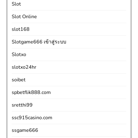
Slot
Slot Online
slot168
Slotgame666 เข้าสู่ระบบ
Slotxo
slotxo24hr
soibet
spbetflik888.com
sretthi99
ssc915casino.com
ssgame666