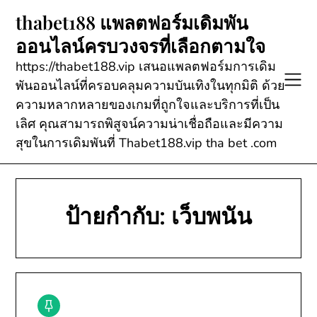
Skip
thabet188 แพลตฟอร์มเดิมพัน
to
ออนไลน์ครบวงจรที่เลือกตามใจ
content
https://thabet188.vip เสนอแพลตฟอร์มการเดิม
พันออนไลน์ที่ครอบคลุมความบันเทิงในทุกมิติ ด้วย
ความหลากหลายของเกมที่ถูกใจและบริการที่เป็น
เลิศ คุณสามารถพิสูจน์ความน่าเชื่อถือและมีความ
สุขในการเดิมพันที่ Thabet188.vip tha bet .com
ป้ายกำกับ:
เว็บพนัน