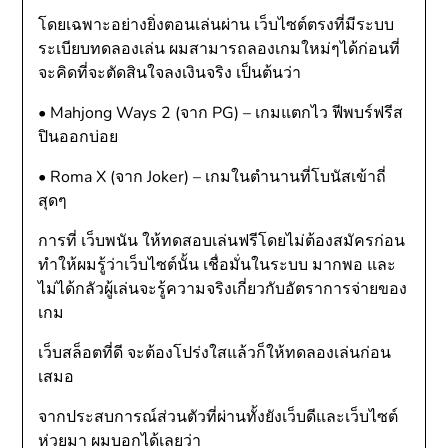
โดยเฉพาะอย่างยิ่งตอนเล่นผ่าน เว็บไซต์ตรงที่มีระบบ
ระเบียบทดลองเล่น ผมสามารถลองเกมใหม่ๆได้ก่อนที่
จะคิดที่จะตัดสินใจลงเงินจริง เป็นต้นว่า
• Mahjong Ways 2 (จาก PG) – เกมแตกไว ฟีพบร์ฟรีส
ปินออกบ่อย
• Roma X (จาก Joker) – เกมในตำนานที่โบนัสเข้าถี่
สุดๆ
การที่ เว็บพนัน ให้ทดสอบเล่นฟรีโดยไม่ต้องสมัครก่อน
ทำให้ผมรู้ว่าเว็บไซต์นั้น เชื่อมั่นในระบบ มากพอ และ
ไม่ได้กลัวผู้เล่นจะรู้ความจริงเกี่ยวกับอัตราการจ่ายของ
เกม
เว็บสล็อตที่ดี จะต้องโปร่งใสแล้วก็ให้ทดลองเล่นก่อน
เสมอ
จากประสบการณ์ส่วนตัวที่ผ่านทั้งยังเว็บดีและเว็บไซต์
ห่วยมา ผมบอกได้เลยว่า