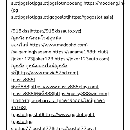
slot|pgslot|pgslot|pgslotmoodeng|https://moodeng.in}
{pg
slot|pgslot|pgslot|gogoslot|https://gogoslot.asia}
{918kiss|https://918kissauto.xyz}
{ดูหนัง|หนังชนโรง|ดูหนัง
ออนไลน์|https://www.madoohd.com}
{sa gaming|sagame|https://sagame168th.club}
{joker 123|joker123|https://joker123auto.com}
{ดูหนัง|ดูหนังออนไลน์|ดูหนัง
ฟรี|http://www.movie87hd.com}
{pussy888|
พุซซี่888|https://www.pussy888play.com}
{pussy888|พุซซี่888|https://pussy888win.com}
{บาคาร่า|sexybaccarat|บาคาร่าออนไลน์|บาคา
ร่า168}
{pgslot|pg slot|https://www.pgslot.golf}
{pgslot|pg
slot|pg77|pgslot77|https://pgslot77.xyz}