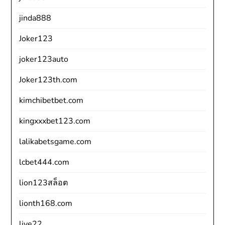
jinda888
Joker123
joker123auto
Joker123th.com
kimchibetbet.com
kingxxxbet123.com
lalikabetsgame.com
lcbet444.com
lion123สล็อต
lionth168.com
live22