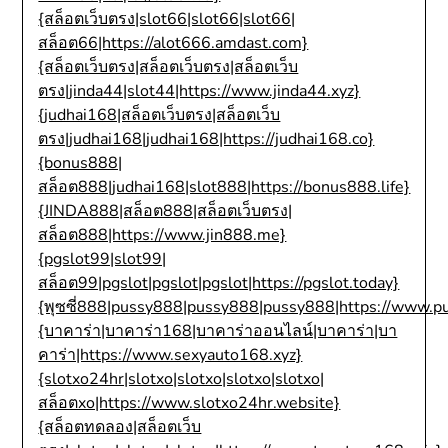
{สล็อตเว็บตรง|slot66|slot66|slot66|
สล็อต66|https://alot666.amdast.com}
{สล็อตเว็บตรง|สล็อตเว็บตรง|สล็อตเว็บ
ตรง|jinda44|slot44|https://www.jinda44.xyz}
{judhai168|สล็อตเว็บตรง|สล็อตเว็บ
ตรง|judhai168|judhai168|https://judhai168.co}
{bonus888|
สล็อต888|judhai168|slot888|https://bonus888.life}
{JINDA888|สล็อต888|สล็อตเว็บตรง|
สล็อต888|https://www.jin888.me}
{pgslot99|slot99|
สล็อต99|pgslot|pgslot|pgslot|https://pgslot.today}
{พุซซี่888|pussy888|pussy888|pussy888|https://www.p
{บาคาร่า|บาคาร่า168|บาคาร่าออนไลน์|บาคาร่า|บา
คาร่า|https://www.sexyauto168.xyz}
{slotxo24hr|slotxo|slotxo|slotxo|slotxo|
สล็อตxo|https://www.slotxo24hr.website}
{สล็อตทดลอง|สล็อตเว็บ