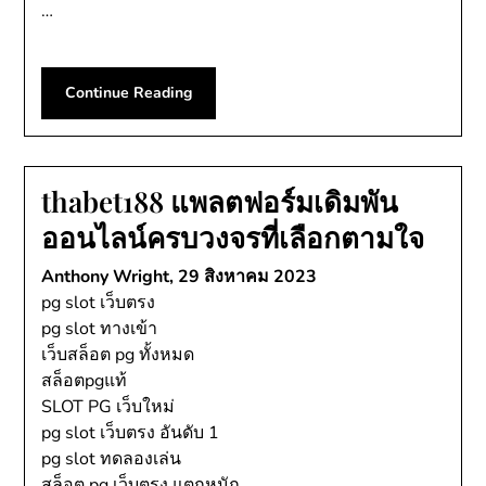
…
Continue Reading
thabet188 แพลตฟอร์มเดิมพัน
ออนไลน์ครบวงจรที่เลือกตามใจ
Anthony Wright,
29 สิงหาคม 2023
pg slot เว็บตรง
pg slot ทางเข้า
เว็บสล็อต pg ทั้งหมด
สล็อตpgแท้
SLOT PG เว็บใหม่
pg slot เว็บตรง อันดับ 1
pg slot ทดลองเล่น
สล็อต pg เว็บตรง แตกหนัก