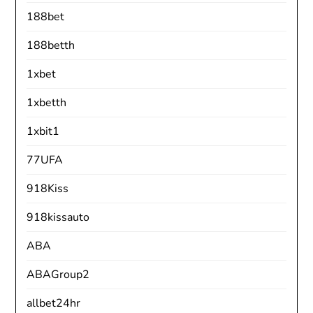
188bet
188betth
1xbet
1xbetth
1xbit1
77UFA
918Kiss
918kissauto
ABA
ABAGroup2
allbet24hr