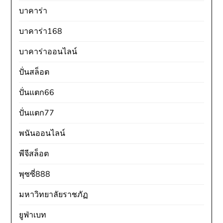
บาคาร่า
บาคาร่า168
บาคาร่าออนไลน์
ปั่นสล็อต
ปั่นแตก66
ปั่นแตก77
พนันออนไลน์
พีจีสล็อต
พุซซี่888
มหาวิทยาลัยราชภัฏ
ยูฟ่าเบท