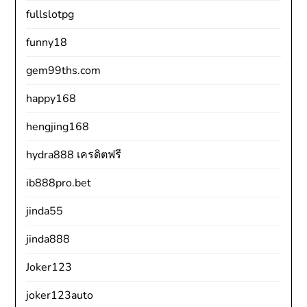
fullslotpg
funny18
gem99ths.com
happy168
hengjing168
hydra888 เครดิตฟรี
ib888pro.bet
jinda55
jinda888
Joker123
joker123auto