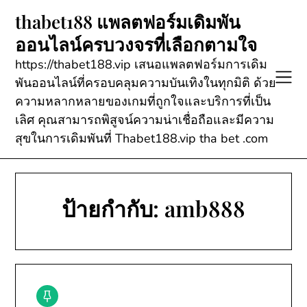
Skip
thabet188 แพลตฟอร์มเดิมพัน
to
ออนไลน์ครบวงจรที่เลือกตามใจ
content
https://thabet188.vip เสนอแพลตฟอร์มการเดิม
พันออนไลน์ที่ครอบคลุมความบันเทิงในทุกมิติ ด้วย
ความหลากหลายของเกมที่ถูกใจและบริการที่เป็น
เลิศ คุณสามารถพิสูจน์ความน่าเชื่อถือและมีความ
สุขในการเดิมพันที่ Thabet188.vip tha bet .com
ป้ายกำกับ:
amb888