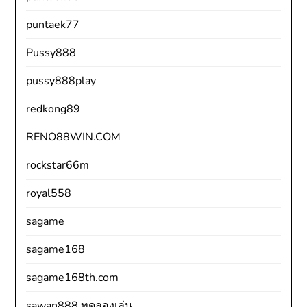
puntaek77
Pussy888
pussy888play
redkong89
RENO88WIN.COM
rockstar66m
royal558
sagame
sagame168
sagame168th.com
sawan888 ทดลองเล่น