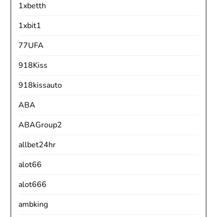
1xbetth
1xbit1
77UFA
918Kiss
918kissauto
ABA
ABAGroup2
allbet24hr
alot66
alot666
ambking