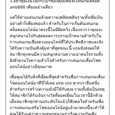
3.อย่าทุ่มเงินในกระเป๋าของคุณเพื่อจะเล่นเกมสล็อต
amb888 เพียงอย่างเดียว
แต่ให้ท่านเล่นเกมด้วยความเพลิดเพลินรวมทั้งเพิ่มเงิน
อย่างต่ำก็เพียงพอแล้ว สำหรับในการเริ่มต้นเล่นเกม
สล็อตออนไลน์มาตรงนี้ไม่มีผิดหวัง เนื่องจากว่าคุณจะ
สนุกสนานไปกับสุดยอดการบรรลุเป้าหมายสำหรับใน
การเล่นเกมเสี่ยงดวงออนไลน์ที่ได้ประสิทธิภาพและยัง
ได้รับความบันเทิงคุ้มค่าที่สุดขณะนี้ แถมยังส่งผลให้
สมาชิกทุกคนมีความสนุกสนานความน่าสนใจรวมทั้ง
ยังยั่วยวนใจความสำเร็จสำหรับการเล่นเกมเสี่ยงโชค
ออนไลน์อย่างมีคุณภาพ
เพื่อคุณได้รับสิ่งที่เยี่ยมที่สุดสำหรับเพื่อการเล่นเกมเสี่ยง
โชคออนไลน์มาที่นี่ได้เลย amb slot พวกเรายืนหนึ่ง
สำหรับการสร้างความมั่งมีให้กับคุณ รวมทั้งยังเป็นเหตุ
ให้สมาชิกได้รับเงินรางวัลที่ยอดเยี่ยมในเวลานี้อีกด้วย
เมื่อสมาชิกทุกท่านประทับใจแล้วก็พึงพอใจสำหรับเพื่อ
การเล่นเกมเสริมโชคออนไลน์อยู่แล้วมาตรงนี้จะทำให้
คุณได้รับแต่ว่าความสนุกสนานร่าเริงความบันเทิง