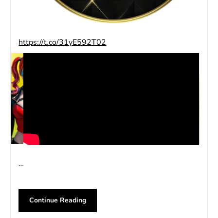
https://t.co/31yE592T02
…
Continue Reading