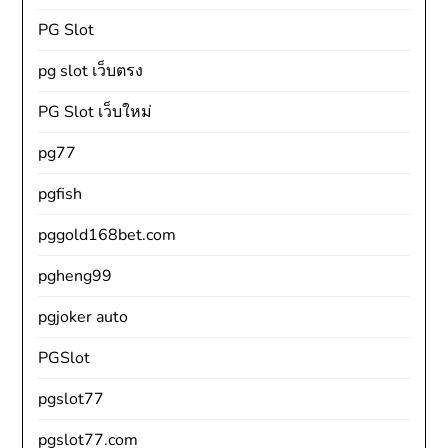
PG Slot
pg slot เว็บตรง
PG Slot เว็บใหม่
pg77
pgfish
pggold168bet.com
pgheng99
pgjoker auto
PGSlot
pgslot77
pgslot77.com