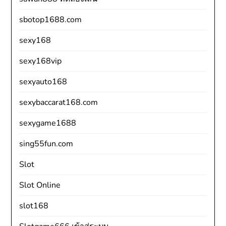
sbotop1688.com
sexy168
sexy168vip
sexyauto168
sexybaccarat168.com
sexygame1688
sing55fun.com
Slot
Slot Online
slot168