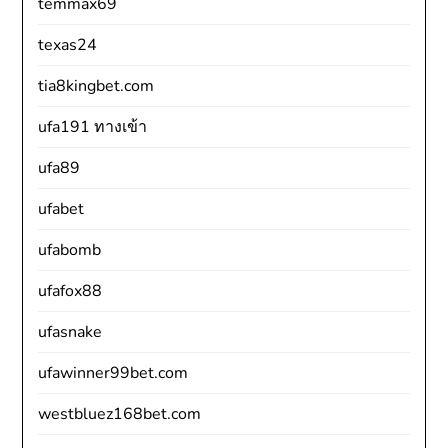
temmax69
texas24
tia8kingbet.com
ufa191 ทางเข้า
ufa89
ufabet
ufabomb
ufafox88
ufasnake
ufawinner99bet.com
westbluez168bet.com