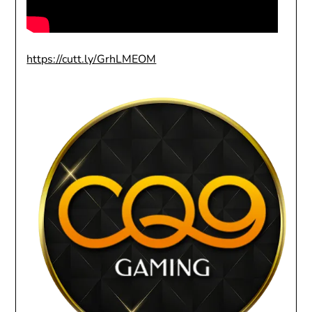
https://cutt.ly/GrhLMEOM