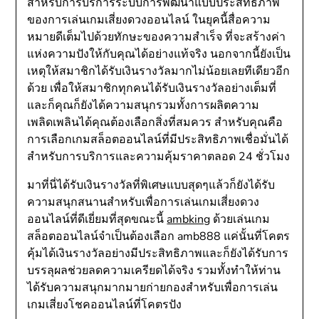
สำหรับการบริการระบบการพัฒนาแบบประสิทธิภาพ
ของการเล่นเกมเสี่ยงดวงออนไลน์ ในยุคนี้สื่อความ
หมายดีเต็มไปด้วยทักษะของความสำเร็จ ที่จะสร้างค่า
แห่งความปังให้กับคุณได้อย่างแท้จริง นอกจากนี้ยังเป็น
เหตุให้สมาชิกได้รับเงินรางวัลมากไม่น้อยเลยทีเดียวอีก
ด้วย เพื่อให้สมาชิกทุกคนได้รับเงินรางวัลอย่างเต็มที่
และก็คุณก็ยังได้ความสนุกรวมทั้งการผลิตความ
เพลิดเพลินได้คุณต้องเลือกสิ่งที่สมควร สำหรับคุณคือ
การเลือกเกมสล็อตออนไลน์ที่มีประสิทธิภาพเชื่อมั่นได้
สำหรับการบริการและความคุ้มราคาตลอด 24 ชั่วโมง
มาที่นี่ได้รับเงินรางวัลที่พิเศษแบบสุดๆแล้วก็ยังได้รับ
ความสนุกสนานสำหรับเพื่อการเล่นเกมเสี่ยงดวง
ออนไลน์ที่ดีเยี่ยมที่สุดขณะนี้
ambking
ด้วยเล่นเกม
สล็อตออนไลน์จำเป็นต้องเลือก amb888 แค่นั้นที่โคตร
คุ้มได้เงินรางวัลอย่างมีประสิทธิภาพและก็ยังได้รับการ
บรรลุผลช่วยลดความเครียดได้จริง รวมทั้งทำให้ท่าน
ได้รับความสนุกมากมายก่ายกองสำหรับเพื่อการเล่น
เกมเสี่ยงโชคออนไลน์ที่โคตรปัง