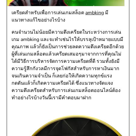
เครียดสำหรับเพื่อการเล่นเกมสล็อต
ambking
มี
แนวทางแก้ไขอย่างไรบ้าง
คนจำนวนไม่น้อยมีความตึงเครียดในระหว่างการเล่น
เกม ambking และจะทำเช่นไรให้บรรลุเป้าหมายแบบมี
คุณภาพ แล้วก็ยังเป็นการช่วยลดความตึงเครียดอีกด้วย
ผู้ที่เล่นเกมสล็อตแล้วเครียดเสมอๆมาจากการที่คุณไม่
ได้มีวิธีการบริหารจัดการความเครียดที่ดี รวมทั้งยังมี
ความรู้สึกกังวลมีการจุดโฟกัสสำหรับการหาเงินมาก
จนเกินความจำเป็น ก็เลยก่อให้เกิดความทุกข์แรง
กดดันแล้วก็เกิดความเครียดได้ ซึ่งแนวทางจัดแจง
ความตึงเครียดสำหรับการเล่นเกมสล็อตออนไลน์ต้อง
ทำอย่างไรบ้างวันนี้เรามีคำตอบมาฝาก