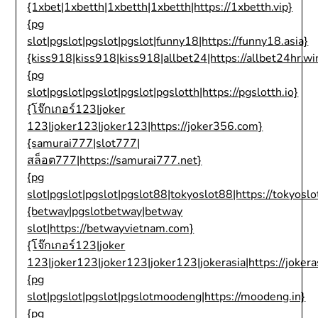
{1xbet|1xbetth|1xbetth|1xbetth|https://1xbetth.vip}
{pg
slot|pgslot|pgslot|pgslot|funny18|https://funny18.asia}
{kiss918|kiss918|kiss918|allbet24|https://allbet24hr.wi
{pg
slot|pgslot|pgslot|pgslot|pgslotth|https://pgslotth.io}
{โจ๊กเกอร์123|joker
123|joker123|joker123|https://joker356.com}
{samurai777|slot777|
สล็อต777|https://samurai777.net}
{pg
slot|pgslot|pgslot|pgslot88|tokyoslot88|https://tokyosl
{betway|pgslotbetway|betway
slot|https://betwayvietnam.com}
{โจ๊กเกอร์123|joker
123|joker123|joker123|joker123|jokerasia|https://jokera
{pg
slot|pgslot|pgslot|pgslotmoodeng|https://moodeng.in}
{pg