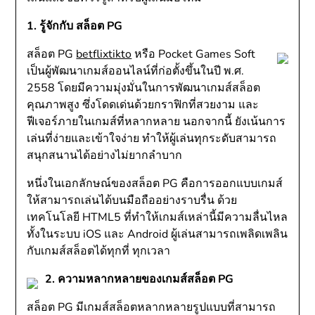
1. รู้จักกับ สล็อต PG
สล็อต PG
betflixtikto
หรือ Pocket Games Soft
เป็นผู้พัฒนาเกมส์ออนไลน์ที่ก่อตั้งขึ้นในปี พ.ศ.
2558 โดยมีความมุ่งมั่นในการพัฒนาเกมส์สล็อต
คุณภาพสูง ซึ่งโดดเด่นด้วยกราฟิกที่สวยงาม และ
ฟีเจอร์ภายในเกมส์ที่หลากหลาย นอกจากนี้ ยังเน้นการ
เล่นที่ง่ายและเข้าใจง่าย ทำให้ผู้เล่นทุกระดับสามารถ
สนุกสนานได้อย่างไม่ยากลำบาก
หนึ่งในเอกลักษณ์ของสล็อต PG คือการออกแบบเกมส์
ให้สามารถเล่นได้บนมือถืออย่างราบรื่น ด้วย
เทคโนโลยี HTML5 ที่ทำให้เกมส์เหล่านี้มีความลื่นไหล
ทั้งในระบบ iOS และ Android ผู้เล่นสามารถเพลิดเพลิน
กับเกมส์สล็อตได้ทุกที่ ทุกเวลา
2. ความหลากหลายของเกมส์สล็อต PG
สล็อต PG มีเกมส์สล็อตหลากหลายรูปแบบที่สามารถ