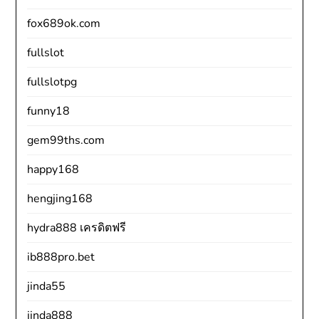
fox689ok.com
fullslot
fullslotpg
funny18
gem99ths.com
happy168
hengjing168
hydra888 เครดิตฟรี
ib888pro.bet
jinda55
jinda888