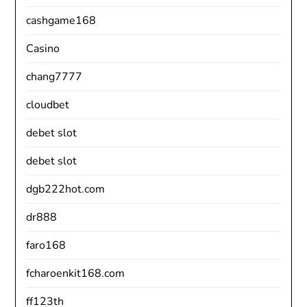
cashgame168
Casino
chang7777
cloudbet
debet slot
debet slot
dgb222hot.com
dr888
faro168
fcharoenkit168.com
ff123th