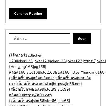
Continue Reading
ค้นหา
สำหรับ:
{โจ๊กเกอร์123|joker
123|joker123|joker123|joker123|joker123|https://joker
{Hengjing168|pg168|
สล็อต168|slot168|slot168|slot168|https://hengjing168.
{สล็อตเว็บตรง|สล็อตเว็บตรง|สล็อตเว็บตรง|slot เว็บ
ตรง|สล็อตเว็บตรง แตกง่าย|https://jin55.net}
{สล็อตเว็บตรง|slot99|slot99|slot99|
สล็อต99|https://st99.wtf}
{สล็อตเว็บตรง|slot66|slot66|slot66|