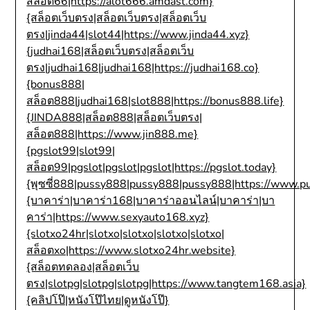
สล็อต66|https://alot666.amdast.com}
{สล็อตเว็บตรง|สล็อตเว็บตรง|สล็อตเว็บ
ตรง|jinda44|slot44|https://www.jinda44.xyz}
{judhai168|สล็อตเว็บตรง|สล็อตเว็บ
ตรง|judhai168|judhai168|https://judhai168.co}
{bonus888|
สล็อต888|judhai168|slot888|https://bonus888.life}
{JINDA888|สล็อต888|สล็อตเว็บตรง|
สล็อต888|https://www.jin888.me}
{pgslot99|slot99|
สล็อต99|pgslot|pgslot|pgslot|https://pgslot.today}
{พุซซี่888|pussy888|pussy888|pussy888|https://www.p
{บาคาร่า|บาคาร่า168|บาคาร่าออนไลน์|บาคาร่า|บา
คาร่า|https://www.sexyauto168.xyz}
{slotxo24hr|slotxo|slotxo|slotxo|slotxo|
สล็อตxo|https://www.slotxo24hr.website}
{สล็อตทดลอง|สล็อตเว็บ
ตรง|slotpg|slotpg|slotpg|https://www.tangtem168.asia}
{คลิปโป๊|หนังโป๊ไทย|ดูหนังโป๊}