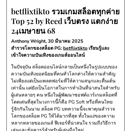
betflixtikto รวมเกมสล็อตทุกค่าย
Top 52 by Reed เว็บตรง แตกง่าย
24เมษายน 68
Anthony Wright,
30 มีนาคม 2025
สำรวจโลกของสล็อต PG:
betflixtikto
เรียนรู้และ
เข้าใจความบันเทิงของเกมส์ออนไลน์
ในปัจจุบัน สล็อตออนไลน์กลายเป็นหนึ่งในรูปแบบของ
ความบันเทิงยอดนิยมที่คนทั่วโลกต่างให้ความสำคัญ
ไม่เพียงแต่เป็นแพลตฟอร์มที่ให้ความสนุกและตื่นเต้น
เท่านั้น แต่ยังเป็นโอกาสในการทำเงินที่น่าสนใจสำหรับ
ผู้เล่นหลายๆ คน หนึ่งในผู้พัฒนาซอฟต์แวร์เกมสล็อตที่
โดดเด่นที่สุดในวงการนี้ก็คือ PG Soft หรือที่คนไทย
รู้จักกันในนาม สล็อต PG บทความนี้จะพาคุณสำรวจ
โลกของสล็อต PG ให้ได้มากที่สุด ทั้งในแง่ของความ
หลากหลายของเกมส์ ฟีเจอร์ที่น่าสนใจ รวมถึงวิธีการ
เล่นและข้อควรรู้สำหรับผู้เล่นมือใหม่