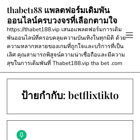
Skip
thabet188 แพลตฟอร์มเดิมพัน
to
ออนไลน์ครบวงจรที่เลือกตามใจ
content
https://thabet188.vip เสนอแพลตฟอร์มการเดิม
พันออนไลน์ที่ครอบคลุมความบันเทิงในทุกมิติ ด้วย
ความหลากหลายของเกมที่ถูกใจและบริการที่เป็น
เลิศ คุณสามารถพิสูจน์ความน่าเชื่อถือและมีความ
สุขในการเดิมพันที่ Thabet188.vip tha bet .com
ป้ายกำกับ:
betflixtikto