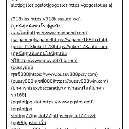
slot|pgslot|pgslot|gogoslot|https://gogoslot.asia}
{918kiss|https://918kissauto.xyz}
{ดูหนัง|หนังชนโรง|ดูหนัง
ออนไลน์|https://www.madoohd.com}
{sa gaming|sagame|https://sagame168th.club}
{joker 123|joker123|https://joker123auto.com}
{ดูหนัง|ดูหนังออนไลน์|ดูหนัง
ฟรี|http://www.movie87hd.com}
{pussy888|
พุซซี่888|https://www.pussy888play.com}
{pussy888|พุซซี่888|https://pussy888win.com}
{บาคาร่า|sexybaccarat|บาคาร่าออนไลน์|บาคา
ร่า168}
{pgslot|pg slot|https://www.pgslot.golf}
{pgslot|pg
slot|pg77|pgslot77|https://pgslot77.xyz}
{pg99|pgslot เว็บ