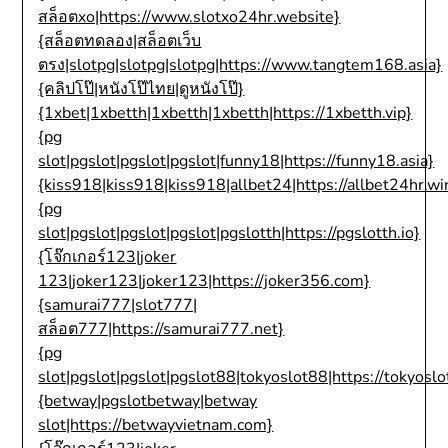
สล็อตxo|https://www.slotxo24hr.website}
{สล็อตทดลอง|สล็อตเว็บ
ตรง|slotpg|slotpg|slotpg|https://www.tangtem168.asia}
{คลิปโป๊|หนังโป๊ไทย|ดูหนังโป๊}
{1xbet|1xbetth|1xbetth|1xbetth|https://1xbetth.vip}
{pg
slot|pgslot|pgslot|pgslot|funny18|https://funny18.asia}
{kiss918|kiss918|kiss918|allbet24|https://allbet24hr.wi
{pg
slot|pgslot|pgslot|pgslot|pgslotth|https://pgslotth.io}
{โจ๊กเกอร์123|joker
123|joker123|joker123|https://joker356.com}
{samurai777|slot777|
สล็อต777|https://samurai777.net}
{pg
slot|pgslot|pgslot|pgslot88|tokyoslot88|https://tokyosl
{betway|pgslotbetway|betway
slot|https://betwayvietnam.com}