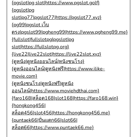
{pgslot|pg slot|https://www.pgslot.golf}
{pgslot|pg
slot|pg77|pgslot77|https://pgslot77.xyz}
{pg99|pgslot เว็บ
ตรง|pgslot99|pgheng99|https://www.pgheng99.me}
{fullslot|fullslotpg|pgslot|pg
slot|https://fullslotpg.org}
{live22|live22slot|https://live22slot.xyz}
{ดูหนัง|ดูหนังออนไลน์|หนังชนโรง}
{ดูหนังออนไลน์|ดูหนังฟรี|https://www.ilike-
movie.com}
{ดูหนังชนโรง|ดูหนังฟรี|ดูหนัง
ออนไลน์|https://www.moviehdthai.com}
{faro168|สล็อต168|slot168|https://faro168.win}
{hongkong456|
สล็อต456|slot456|https://hongkong456.me}
{puntaek66|ปั่นแตก66|slot66|
สล็อต66|https://www.puntaek66.me}