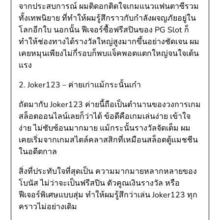
จากประสบการณ์ ผมติดอกติดใจเกมแนวแฟนตาซีรวม
ทั้งเทพนิยาย ที่ทำให้ผมรู้สึกราวกับกำลังผจญภัยอยู่ใน
โลกอีกใบ นอกนั้น ฟีเจอร์ซื้อฟรีสปินของ PG Slot ก็
ทำให้ช่องทางได้รางวัลใหญ่สูงมากขึ้นอย่างชัดเจน ผม
เคยหมุนเพียงไม่กี่รอบก็พบแจ็คพอตแตกใหญ่จนใจเต้น
แรง
2. Joker123 – ค่ายเก่าแม้กระนั้นเก๋า
ถัดมากับ Joker123 ค่ายนี้ถือเป็นตำนานของวงการเกม
สล็อตออนไลน์เลยก็ว่าได้ ข้อดีคือเกมเล่นง่าย เข้าใจ
ง่าย ไม่ซับซ้อนมากมาย แม้กระนั้นรางวัลจัดเต็ม ผม
เคยเริ่มจากเกมสไตล์คลาสสิกที่เหมือนสล็อตตู้แมชชีน
ในอดีตกาล
สิ่งที่ประทับใจที่สุดเป็น ความมากมายหลากหลายของ
โบนัส ไม่ว่าจะเป็นฟรีสปิน ตัวคูณเงินรางวัล หรือ
ฟีเจอร์พิเศษแบบสุ่ม ทำให้ผมรู้สึกว่าเล่น Joker123 ทุก
คราวไม่อย่างเดิม