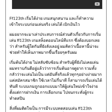
Ff123th เริ่มได้ง่าย เกมสนุกสนาน และก็ทำความ
เข้าใจระบบก่อนเล่นจริง เล่นได้ เบิกเงินไว
ผมอยากจะมาเล่าประสบการณ์ส่วนตัวเกี่ยวกับการเริ่ม
เล่น ff123th เกมสล็อตออนไลน์ทีแรก ซึ่งต้องบอกเลย
ว่า สำหรับผู้ใดกันที่ยังลังเลอยู่ ผมคิดว่าเนื้อหานี้น่าจะ
ช่วยทำให้เห็นภาพมากขึ้นเรื่อยๆครับผม
เริ่มต้นได้ง่าย ไม่สลับซับซ้อน สำหรับผู้ที่ยังไม่เคยเล่น
ผมทราบกันดีอยู่แล้วว่าการเริ่มต้นอาจดูยาก รวมทั้ง
กลัวว่าจะเล่นไม่เป็น แต่อันที่จริงแล้วทุกๆอย่างง่ายมาก
แค่สมัครสมาชิก ใช้เวลาไม่กี่นาที ก็สามารถเริ่มเล่นได้
ทันที ระบบเกมถูกออกแบบมาให้ผู้เล่นใหม่เข้าใจง่าย
ตั้งแต่การฝากเงิน การเลือกเกม ไปจนกระทั่งผู้กระ
ทำดสปิน
สิ่งที่ผมติดใจเป็น การมีระบบทดสอบเล่น ff123th