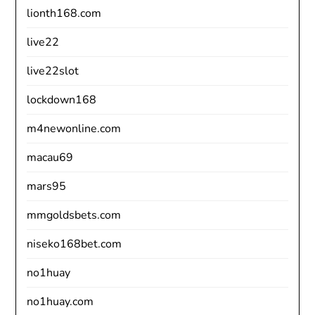
lionth168.com
live22
live22slot
lockdown168
m4newonline.com
macau69
mars95
mmgoldsbets.com
niseko168bet.com
no1huay
no1huay.com