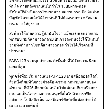
อีกหนึ่งจุดเด่นที่ผมประทับใจเป็น ระบบเบิกเงินที่รวดเร็ว
ทันใจ ภายหลังจากเล่นได้กำไร ระบบฝาก-ถอน
อัตโนมัติดำเนินการไวมากมาย ผมสามารถเบิกเงินฝาก
บัญชีหรือวอลเล็ตได้โดยทันที ไม่ต้องรอนาน หรือผ่าน
คนกลางให้ยุ่งยาก
สิ่งนี้ทำให้เกิดความรู้สึกมั่นใจว่า แม้จะเริ่มเล่นจากเกม
ทดสอบ ผมก็สามารถกลายเป็นการลงทุนจริงได้ในทันที
รวมทั้งถ้าหากโชคดีสามารถถอนกำไรได้เร็วตามที่
ปรารถนา
FAFA123 รวมทุกค่ายเกมดังชั้นนำที่ได้รับความนิยม
เยอะที่สุด
ทุกครั้งที่ผมเริ่มการเล่น FAFA123 เกมสล็อตออนไลน์
สิ่งหนึ่งที่ผมพินิจกระจ่างคือ ความมากมายหลายของ
ค่ายเกม ที่มีให้เลือกเล่น มันไม่ใช่แค่เกมเดียวหรือสอง
เกม แต่เป็นโลกของความสนุกที่เต็มไปด้วยกราฟิก
อลังการ โบนัสจัดเต็ม และฟีเจอร์พิเศษที่แต่ละค่ายใส่
เข้ามาอย่างเต็มที่