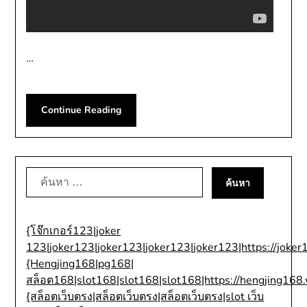
…
Continue Reading
ค้นหา
สำหรับ:
{โจ๊กเกอร์123|joker
123|joker123|joker123|joker123|joker123|https://joker
{Hengjing168|pg168|
สล็อต168|slot168|slot168|slot168|https://hengjing168.
{สล็อตเว็บตรง|สล็อตเว็บตรง|สล็อตเว็บตรง|slot เว็บ