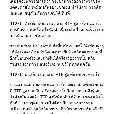
เสมอๆจะพิจารณาได้ว่า กระบวนการออกรางวัลของ
แต่ละค่ายไม่เหมือนกันอย่างชัดเจน ทำให้สามารถคิด
แผนและสนุกไปกับการเล่นได้เต็มที่
ff123th คัดเลือกสล็อตแตกง่าย RTP สูง ฟรีสปินมาไว
ภารกิจรายวันพร้อมโบนัสต่อเนื่อง ฝากไวถอนเร็วระบบ
ออโต้ เล่นสบายไม่สะดุด
การเล่น fafa 123 slot ที่เจ๋งที่สุดในระยะนี้ ให้เพื่อนฝูงๆ
ได้ฟัง เผื่อคนไหนกำลังมองหาวิธีเล่น สล็อตแตกง่าย ที่
อีกทั้งบันเทิงใจและทำเงินได้จริง เรื่องราวนี้ผมเก็บ
รวบรวมจากการเล่นจริงๆมาแชร์ให้ทุกคนครับ
ff123th พบสล็อตแตกง่าย RTP สูง ทีแรกแล้วชอบใจ
ตอนแรกผมก็ทดลองเล่นแบบเรื่อยแต่ว่าพอเพียงเจอเกม
ที่ RTP สูง บวกกับเครื่องหมายโบนัสเยอะๆผมถึงรู้เลย
ว่าต่างกันชัดแจ้ง RTP สูงนี่ช่วยทำให้จังหวะชนะแล้วก็
ทำกำไรยาวๆดีมาก ผมไม่ต้องเสียเวลาหลายรอบ
เสมือนเกมอื่นๆแล้วก็ความระทึกใจจากการเห็น ฟรีสปิ