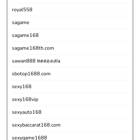
royal558
sagame
sagame168
sagame168th.com
sawan888 ทดลองเล่น
sbotop1688.com
sexy168
sexy168vip
sexyauto168
sexybaccarat168.com
sexygame1688