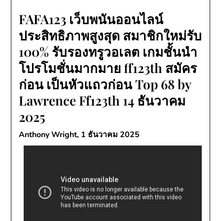
FAFA123 เว็บพนันออนไลน์
ประสิทธิภาพสูงสุด สมาชิกใหม่รับ
100% รับรองทรูวอเลต เกมชั้นนำ
โปรโมชั่นมากมาย ff123th สมัคร
ก่อน เป็นหัวแถวก่อน Top 68 by
Lawrence Ff123th 14 ธันวาคม
2025
Anthony Wright,
1 ธันวาคม 2025