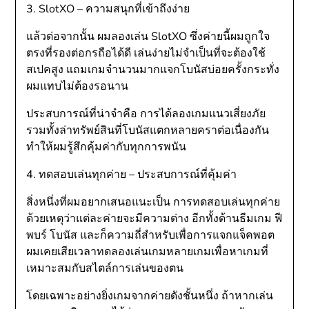
3. SlotXO – ความสนุกที่เข้าถึงง่าย
แล้วต่อจากนั้น ผมลองเล่น SlotXO ซึ่งค่ายนี้ผมถูกใจ
ตรงที่รองต่อกรถือได้ดี เล่นง่ายไม่จำเป็นที่จะต้องใช้
สเปคสูง แถมเกมจำนวนมากแจกโบนัสบ่อยครั้งกระทั่ง
ผมแทบไม่ต้องรอนาน
ประสบการณ์ที่น่าจำคือ การได้ลองเกมแนวเสี่ยงภัย
รวมทั้งล่าทรัพย์สินที่โบนัสแตกหลายคราต่อเนื่องกัน
ทำให้ผมรู้สึกคุ้มค่ากับทุกการพนัน
4. ทดสอบเล่นทุกค่าย – ประสบการณ์ที่คุ้มค่า
สิ่งหนึ่งที่ผมอยากเสนอแนะเป็น การทดสอบเล่นทุกค่าย
ด้วยเหตุว่าแต่ละค่ายจะมีความต่าง อีกทั้งด้านธีมเกม ฟี
พบร์ โบนัส และก็ความถี่สำหรับเพื่อการแจกแจ็คพอต
ผมเคยเสียเวลาทดลองเล่นเกมหลายเกมเพื่อหาเกมที่
เหมาะสมกับสไตล์การเล่นของตน
โดยเฉพาะอย่างยิ่งเกมจากค่ายดังชั้นหนึ่ง ถ้าหากเล่น