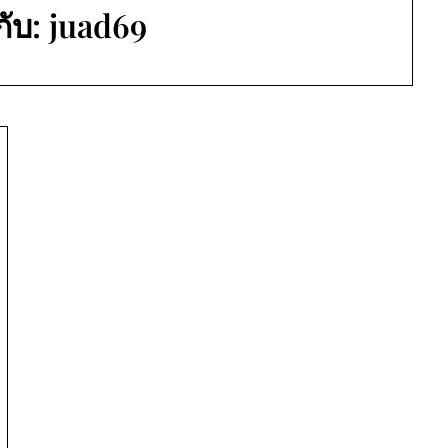
กับ:
juad69