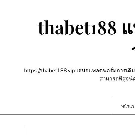
Skip
to
content
thabet188 
https://thabet188.vip เสนอแพลตฟอร์มการเดิม
สามารถพิสูจน์ค
หน้าแร