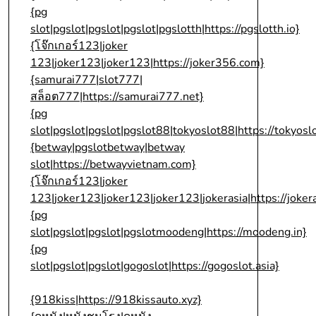
{pg
slot|pgslot|pgslot|pgslot|pgslotth|https://pgslotth.io}
{โจ๊กเกอร์123|joker
123|joker123|joker123|https://joker356.com}
{samurai777|slot777|
สล็อต777|https://samurai777.net}
{pg
slot|pgslot|pgslot|pgslot88|tokyoslot88|https://tokyos
{betway|pgslotbetway|betway
slot|https://betwayvietnam.com}
{โจ๊กเกอร์123|joker
123|joker123|joker123|joker123|jokerasia|https://jokera
{pg
slot|pgslot|pgslot|pgslotmoodeng|https://moodeng.in}
{pg
slot|pgslot|pgslot|gogoslot|https://gogoslot.asia}
{918kiss|https://918kissauto.xyz}