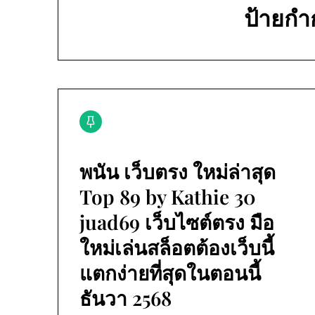
ป้ายกำ
พนัน เว็บตรง ใหม่ล่าสุด
Top 89 by Kathie 30
juad69 เว็บไซต์ตรง มือ
ใหม่เล่นสล็อตต้องเว็บนี้
แตกง่ายที่สุดในตอนนี้
ธันวา 2568