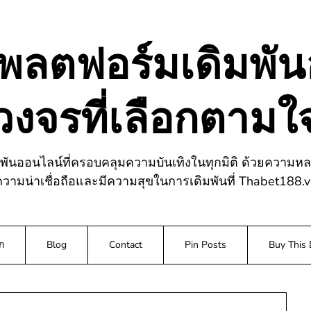
แพลตฟอร์มเดิมพั
วงจรที่เลือกตามใ
พันออนไลน์ที่ครอบคลุมความบันเทิงในทุกมิติ ด้วยความหลา
วามน่าเชื่อถือและมีความสุขในการเดิมพันที่ Thabet188.v
ก
Blog
Contact
Pin Posts
Buy This