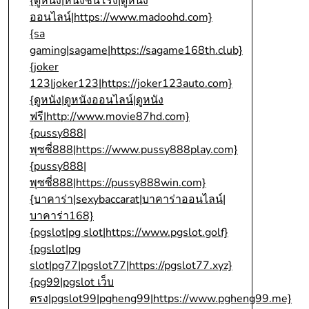
{ดูหนัง|หนังชนโรง|ดูหนัง
ออนไลน์|https://www.madoohd.com}
{sa
gaming|sagame|https://sagame168th.club}
{joker
123|joker123|https://joker123auto.com}
{ดูหนัง|ดูหนังออนไลน์|ดูหนัง
ฟรี|http://www.movie87hd.com}
{pussy888|
พุซซี่888|https://www.pussy888play.com}
{pussy888|
พุซซี่888|https://pussy888win.com}
{บาคาร่า|sexybaccarat|บาคาร่าออนไลน์|
บาคาร่า168}
{pgslot|pg slot|https://www.pgslot.golf}
{pgslot|pg
slot|pg77|pgslot77|https://pgslot77.xyz}
{pg99|pgslot เว็บ
ตรง|pgslot99|pgheng99|https://www.pgheng99.me}