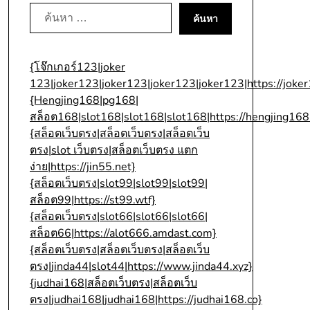
ค้นหา
สำหรับ:
{โจ๊กเกอร์123|joker
123|joker123|joker123|joker123|joker123|https://joke
{Hengjing168|pg168|
สล็อต168|slot168|slot168|slot168|https://hengjing168.
{สล็อตเว็บตรง|สล็อตเว็บตรง|สล็อตเว็บ
ตรง|slot เว็บตรง|สล็อตเว็บตรง แตก
ง่าย|https://jin55.net}
{สล็อตเว็บตรง|slot99|slot99|slot99|
สล็อต99|https://st99.wtf}
{สล็อตเว็บตรง|slot66|slot66|slot66|
สล็อต66|https://alot666.amdast.com}
{สล็อตเว็บตรง|สล็อตเว็บตรง|สล็อตเว็บ
ตรง|jinda44|slot44|https://www.jinda44.xyz}
{judhai168|สล็อตเว็บตรง|สล็อตเว็บ
ตรง|judhai168|judhai168|https://judhai168.co}