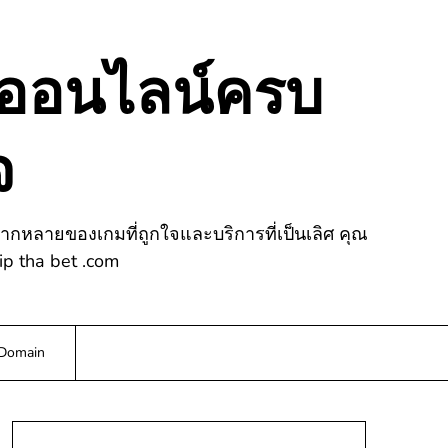
นออนไลน์ครบ
จ
กหลายของเกมที่ถูกใจและบริการที่เป็นเลิศ คุณ
ip tha bet .com
 Domain