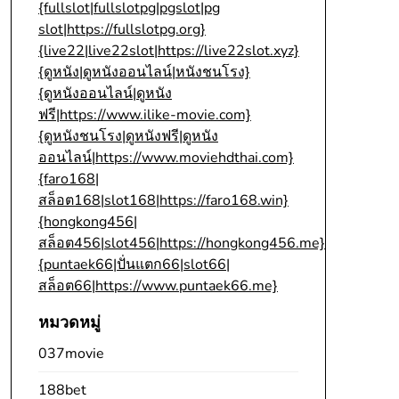
{fullslot|fullslotpg|pgslot|pg
slot|https://fullslotpg.org}
{live22|live22slot|https://live22slot.xyz}
{ดูหนัง|ดูหนังออนไลน์|หนังชนโรง}
{ดูหนังออนไลน์|ดูหนัง
ฟรี|https://www.ilike-movie.com}
{ดูหนังชนโรง|ดูหนังฟรี|ดูหนัง
ออนไลน์|https://www.moviehdthai.com}
{faro168|
สล็อต168|slot168|https://faro168.win}
{hongkong456|
สล็อต456|slot456|https://hongkong456.me}
{puntaek66|ปั่นแตก66|slot66|
สล็อต66|https://www.puntaek66.me}
หมวดหมู่
037movie
188bet