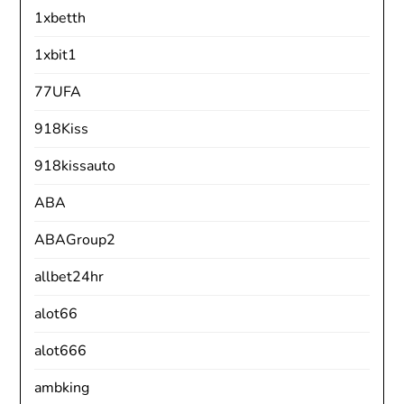
1xbetth
1xbit1
77UFA
918Kiss
918kissauto
ABA
ABAGroup2
allbet24hr
alot66
alot666
ambking