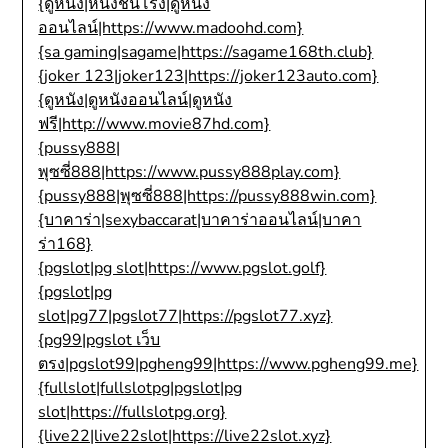
{ดูหนัง|หนังชนโรง|ดูหนัง
ออนไลน์|https://www.madoohd.com}
{sa gaming|sagame|https://sagame168th.club}
{joker 123|joker123|https://joker123auto.com}
{ดูหนัง|ดูหนังออนไลน์|ดูหนัง
ฟรี|http://www.movie87hd.com}
{pussy888|
พุซซี่888|https://www.pussy888play.com}
{pussy888|พุซซี่888|https://pussy888win.com}
{บาคาร่า|sexybaccarat|บาคาร่าออนไลน์|บาคา
ร่า168}
{pgslot|pg slot|https://www.pgslot.golf}
{pgslot|pg
slot|pg77|pgslot77|https://pgslot77.xyz}
{pg99|pgslot เว็บ
ตรง|pgslot99|pgheng99|https://www.pgheng99.me}
{fullslot|fullslotpg|pgslot|pg
slot|https://fullslotpg.org}
{live22|live22slot|https://live22slot.xyz}