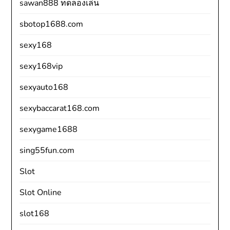
sawan888 ทดลองเล่น
sbotop1688.com
sexy168
sexy168vip
sexyauto168
sexybaccarat168.com
sexygame1688
sing55fun.com
Slot
Slot Online
slot168