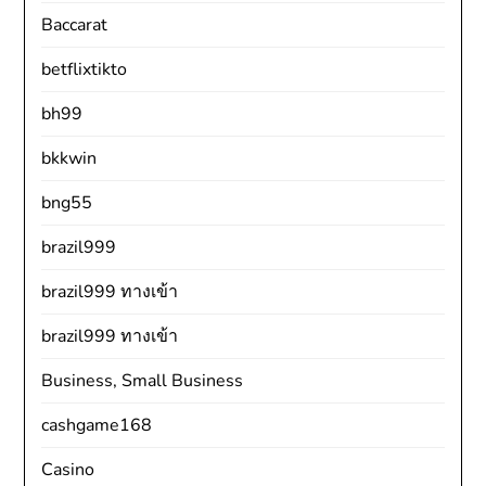
Baccarat
betflixtikto
bh99
bkkwin
bng55
brazil999
brazil999 ทางเข้า
brazil999 ทางเข้า
Business, Small Business
cashgame168
Casino