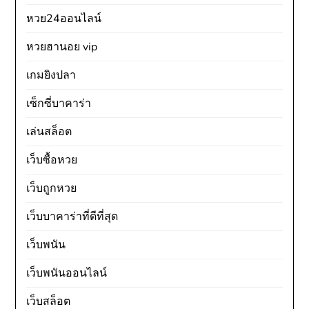
หวย24ออนไลน์
หวยฮานอย vip
เกมยิงปลา
เซ็กซี่บาคาร่า
เล่นสล็อต
เว็บซื้อหวย
เว็บถูกหวย
เว็บบาคาร่าที่ดีที่สุด
เว็บพนัน
เว็บพนันออนไลน์
เว็บสล็อต