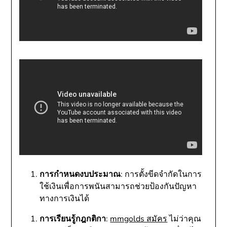
การกำหนดงบประมาณ
: การตั้งขีดจำกัดในการ
ใช้เงินเพื่อการพนันสามารถช่วยป้องกันปัญหา
ทางการเงินได้
การเรียนรู้กฎกติกา
:
mmgolds สมัคร
ไม่ว่าคุณ