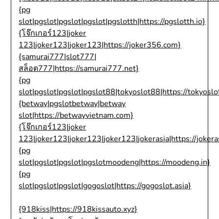
{pg
slot|pgslot|pgslot|pgslot|pgslotth|https://pgslotth.io}
{โจ๊กเกอร์123|joker
123|joker123|joker123|https://joker356.com}
{samurai777|slot777|
สล็อต777|https://samurai777.net}
{pg
slot|pgslot|pgslot|pgslot88|tokyoslot88|https://tokyosl
{betway|pgslotbetway|betway
slot|https://betwayvietnam.com}
{โจ๊กเกอร์123|joker
123|joker123|joker123|joker123|jokerasia|https://jokera
{pg
slot|pgslot|pgslot|pgslotmoodeng|https://moodeng.in}
{pg
slot|pgslot|pgslot|gogoslot|https://gogoslot.asia}
{918kiss|https://918kissauto.xyz}