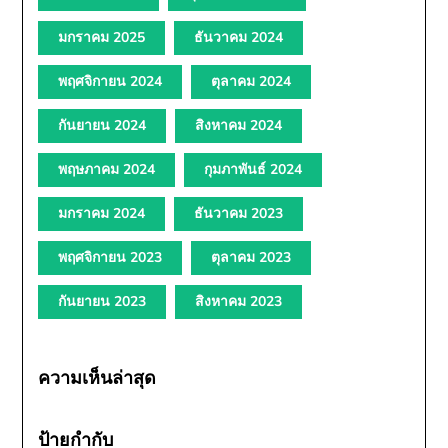
มกราคม 2025
ธันวาคม 2024
พฤศจิกายน 2024
ตุลาคม 2024
กันยายน 2024
สิงหาคม 2024
พฤษภาคม 2024
กุมภาพันธ์ 2024
มกราคม 2024
ธันวาคม 2023
พฤศจิกายน 2023
ตุลาคม 2023
กันยายน 2023
สิงหาคม 2023
ความเห็นล่าสุด
ป้ายกำกับ