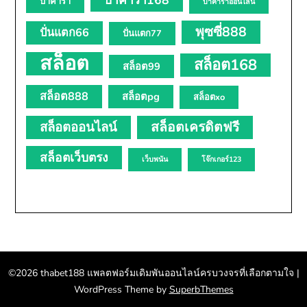
บาคาร่า
บาคาร่าออนไลน์
พุซซี่888
ปั่นแตก66
ปั่นแตก77
สล็อต
สล็อต168
สล็อต99
สล็อต888
สล็อตpg
สล็อตxo
สล็อตเครดิตฟรี
สล็อตออนไลน์
สล็อตเว็บตรง
เว็บพนัน
โจ๊กเกอร์123
©2026 thabet188 แพลตฟอร์มเดิมพันออนไลน์ครบวงจรที่เลือกตามใจ
|
WordPress Theme by
SuperbThemes