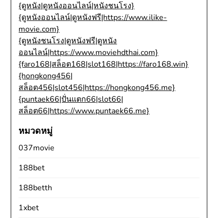
{ดูหนัง|ดูหนังออนไลน์|หนังชนโรง}
{ดูหนังออนไลน์|ดูหนังฟรี|https://www.ilike-
movie.com}
{ดูหนังชนโรง|ดูหนังฟรี|ดูหนัง
ออนไลน์|https://www.moviehdthai.com}
{faro168|สล็อต168|slot168|https://faro168.win}
{hongkong456|
สล็อต456|slot456|https://hongkong456.me}
{puntaek66|ปั่นแตก66|slot66|
สล็อต66|https://www.puntaek66.me}
หมวดหมู่
037movie
188bet
188betth
1xbet