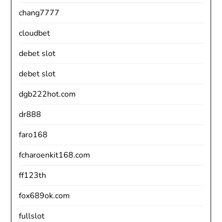
chang7777
cloudbet
debet slot
debet slot
dgb222hot.com
dr888
faro168
fcharoenkit168.com
ff123th
fox689ok.com
fullslot