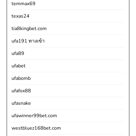
temmax69
texas24
tia8kingbet.com
ufa191 ทางเข้า
ufa89
ufabet
ufabomb
ufafox88
ufasnake
ufawinner99bet.com
westbluez168bet.com