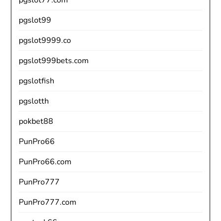
pgslot99
pgslot9999.co
pgslot999bets.com
pgslotfish
pgslotth
pokbet88
PunPro66
PunPro66.com
PunPro777
PunPro777.com