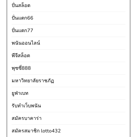
ปั่นสล็อต
ปั่นแตก66
ปั่นแตก77
พนันออนไลน์
พีจีสล็อต
พุซซี่888
มหาวิทยาลัยราชภัฏ
ยูฟ่าเบท
รับทำเว็บพนัน
สมัครบาคาร่า
สมัครสมาชิก lotto432