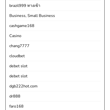
brazil999 ทางเข้า
Business, Small Business
cashgame168
Casino
chang7777
cloudbet
debet slot
debet slot
dgb222hot.com
dr888
faro168