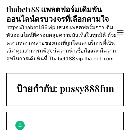
Skip
thabet188 แพลตฟอร์มเดิมพัน
to
ออนไลน์ครบวงจรที่เลือกตามใจ
content
https://thabet188.vip เสนอแพลตฟอร์มการเดิม
พันออนไลน์ที่ครอบคลุมความบันเทิงในทุกมิติ ด้วย
ความหลากหลายของเกมที่ถูกใจและบริการที่เป็น
เลิศ คุณสามารถพิสูจน์ความน่าเชื่อถือและมีความ
สุขในการเดิมพันที่ Thabet188.vip tha bet .com
ป้ายกำกับ:
pussy888fun