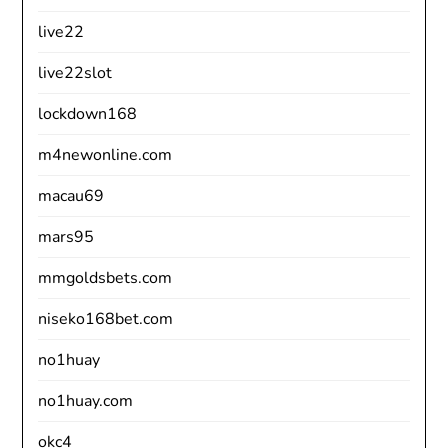
live22
live22slot
lockdown168
m4newonline.com
macau69
mars95
mmgoldsbets.com
niseko168bet.com
no1huay
no1huay.com
okc4