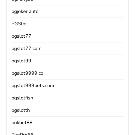
pgjoker auto
PGSlot
pgslot77
pgslot77.com
pgslot99
pgslot9999.co
pgslot999bets.com
pgslotfish
pgslotth
pokbet88
PunPro66