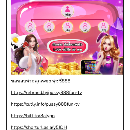
ขอขอบพระคุณweb
พุซซี่888
https://rebrand.ly/pussy888fun-tv
https://cutly.info/pussy888fun-tv
https://bitt.to/8alypp
https://shorturl.asia/y5JDH