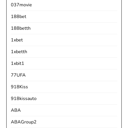
037movie
188bet
188betth
1xbet
1xbetth
1xbit1
77UFA
918Kiss
918kissauto
ABA
ABAGroup2