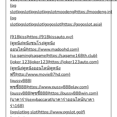
{pg
slot|pgslot|pgslot|pgslotmoodeng|https://moodeng.in}
{pg
slot|pgslot|pgslot|gogoslot|https://gogoslot.asia}
{918kiss|https://918kissauto.xyz}
{ดูหนัง|หนังชนโรง|ดูหนัง
ออนไลน์|https://www.madoohd.com}
{sa gaming|sagame|https://sagame168th.club}
{joker 123|joker123|https://joker123auto.com}
{ดูหนัง|ดูหนังออนไลน์|ดูหนัง
ฟรี|http://www.movie87hd.com}
{pussy888|
พุซซี่888|https://www.pussy888play.com}
{pussy888|พุซซี่888|https://pussy888win.com}
{บาคาร่า|sexybaccarat|บาคาร่าออนไลน์|บาคา
ร่า168}
{pgslot|pg slot|https://www.pgslot.golf}