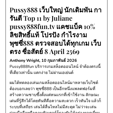
Pussy888 เว็บใหญ่ นักเดิมพัน กา
รันตี Top 11 by Juliane
pussy888fun.tv แคชแบ็ค 10%
ลิขสิทธิ์แท้ โปรปัง กำไรงาม
พุซซี่888 ตรวจสอบได้ทุกเกม เว็บ
ตรง ซื่อสัตย์ 8 April 2569
Anthony Wright,
10 กุมภาพันธ์ 2026
Pussy888fun บริการเกมสล็อตออนไลน์ จำต้องตรงนี้
ที่เดียวเท่านั้น แตกง่าย ไม่ผ่านเอเย่นต์
ผมได้ทดลองเล่นเกมสล็อตออนไลน์มาหลายเว็บไซต์
ต้องบอกเลยว่า พุซซี่888 เป็นอีกหนึ่งแพลตฟอร์มที่
สร้างความซาบซึ้งตั้งแต่หนแรกที่เข้าใช้งาน ลักษณะ
เด่นที่รู้สึกได้โดยทันทีคือความสะดวก เร็วทันใจ แล้วก็
ระบบที่เสถียร เล่นได้ลื่นไหลไม่มีสะดุด ไม่ว่าจะเล่น