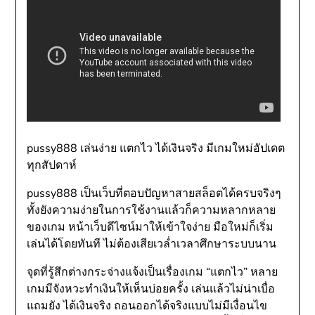
pussy888 เล่นง่าย แตกไว ได้เงินจริง มีเกมใหม่อัปเดต
ทุกสัปดาห์
pussy888 เป็นเว็บที่ตอบปัญหาสายสล็อตได้ครบจริงๆ
ทั้งยังความง่ายในการใช้งานแล้วก็ความหลากหลาย
ของเกม หน้าเว็บดีไซน์มาให้เข้าใจง่าย มือใหม่ก็เริ่ม
เล่นได้โดยทันที ไม่ต้องเสียเวล่ำเวลาศึกษาระบบนาน
จุดที่รู้สึกต่างกระจ่างแจ้งเป็นเรื่องเกม “แตกไว” หลาย
เกมมีจังหวะทำเงินให้เห็นบ่อยครั้ง เล่นแล้วไม่น่าเบื่อ
แถมยัง ได้เงินจริง ถอนออกได้จริงแบบไม่มีเงื่อนไข