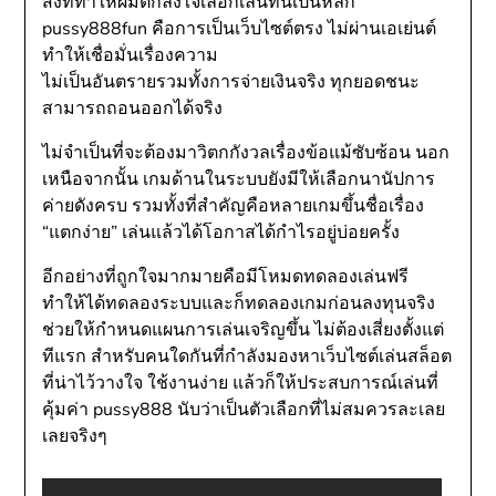
สิ่งที่ทำให้ผมตกลงใจเลือกเล่นที่นี่เป็นหลัก
pussy888fun คือการเป็นเว็บไซต์ตรง ไม่ผ่านเอเย่นต์
ทำให้เชื่อมั่นเรื่องความ
ไม่เป็นอันตรายรวมทั้งการจ่ายเงินจริง ทุกยอดชนะ
สามารถถอนออกได้จริง
ไม่จำเป็นที่จะต้องมาวิตกกังวลเรื่องข้อแม้ซับซ้อน นอก
เหนือจากนั้น เกมด้านในระบบยังมีให้เลือกนานัปการ
ค่ายดังครบ รวมทั้งที่สำคัญคือหลายเกมขึ้นชื่อเรื่อง
“แตกง่าย” เล่นแล้วได้โอกาสได้กำไรอยู่บ่อยครั้ง
อีกอย่างที่ถูกใจมากมายคือมีโหมดทดลองเล่นฟรี
ทำให้ได้ทดลองระบบและก็ทดลองเกมก่อนลงทุนจริง
ช่วยให้กำหนดแผนการเล่นเจริญขึ้น ไม่ต้องเสี่ยงตั้งแต่
ทีแรก สำหรับคนใดกันที่กำลังมองหาเว็บไซต์เล่นสล็อต
ที่น่าไว้วางใจ ใช้งานง่าย แล้วก็ให้ประสบการณ์เล่นที่
คุ้มค่า pussy888 นับว่าเป็นตัวเลือกที่ไม่สมควรละเลย
เลยจริงๆ