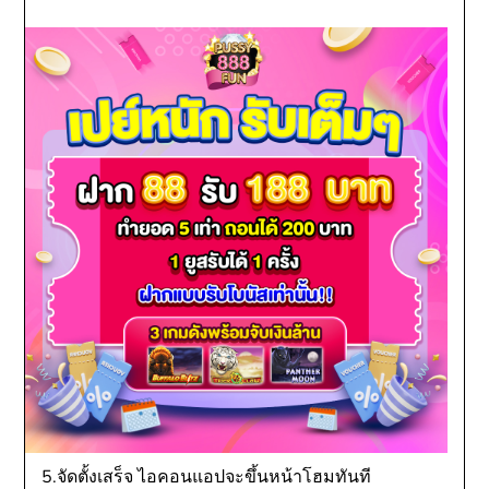
5.จัดตั้งเสร็จ ไอคอนแอปจะขึ้นหน้าโฮมทันที