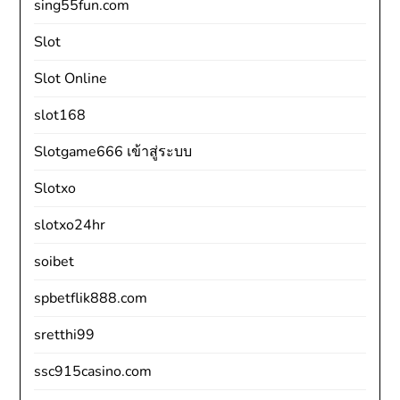
sing55fun.com
Slot
Slot Online
slot168
Slotgame666 เข้าสู่ระบบ
Slotxo
slotxo24hr
soibet
spbetflik888.com
sretthi99
ssc915casino.com