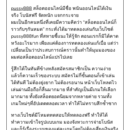
pussy888
สล็อตออนไลน์มีชื่อ พนันออนไลน์ได้เงิน
จริง โบนัสฟรี จัดหนัก แจกกระจาย
ผมเป็นอีกคนหนึ่งที่เคยมีความคิดว่า “สล็อตออนไลน์ก็
ราวกับๆกันหมด” กระทั่งได้มาทดลองเล่นกับเว็บไซต์
pussy888fun ที่สหายชี้แนะให้รู้จัก ตอนแรกก็มิได้คาด
หวังอะไรมาก เพียงแค่ต้องการทดลองเล่นแก้เบื่อ แต่ว่า
เปลี่ยนเป็นว่าประสบการณ์คราวนั้นทำให้มุมมองของ
ผมต่อสล็อตออนไลน์แปรไปเลย
รู้สึกได้ในทันทีข้างหลังสมัครสมาชิกเป็น ความง่าย
แล้วก็ความเร็วของระบบ สมัครไม่กี่ขั้นตอนก็เข้าเล่น
ได้ทันที ไม่ต้องยุ่งยาก ไม่ต้องรอนาน หน้าเว็บโหลดไว
เล่นผ่านมือถือก็ลื่นมากมาย ที่สำคัญเป็นมีเกมให้เลือก
มากมาย ทั้งยังสล็อตยอดนิยมจากหลายค่าย รวมทั้ง
เกมใหม่ๆที่อัปเดตตลอดเวลา ทำให้ไม่ทราบสึกซ้ำซาก
ทางเว็บไซต์มีโหมดทดสอบให้ทดลองฟรี ทำให้ได้
ทำความเข้าใจรูปแบบเกม มองจังหวะการจ่ายโบนัส
และก็รู้เรื่องระบบของแต่ละเกมโดยไม่ต้องเสี่ยงเงินจริง