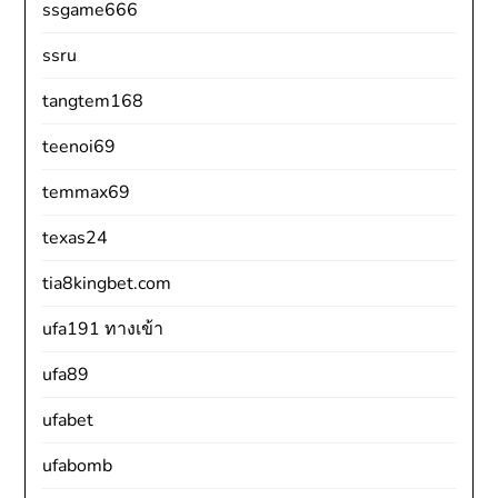
ssgame666
ssru
tangtem168
teenoi69
temmax69
texas24
tia8kingbet.com
ufa191 ทางเข้า
ufa89
ufabet
ufabomb