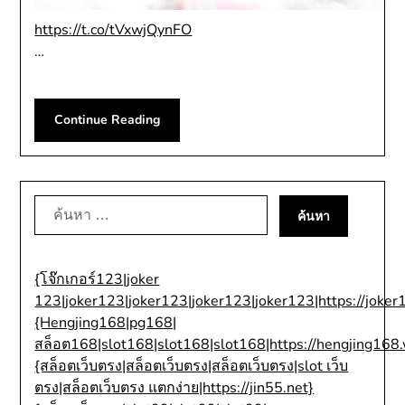
https://t.co/tVxwjQynFO
…
Continue Reading
ค้นหา
สำหรับ:
{โจ๊กเกอร์123|joker
123|joker123|joker123|joker123|joker123|https://joker
{Hengjing168|pg168|
สล็อต168|slot168|slot168|slot168|https://hengjing168.
{สล็อตเว็บตรง|สล็อตเว็บตรง|สล็อตเว็บตรง|slot เว็บ
ตรง|สล็อตเว็บตรง แตกง่าย|https://jin55.net}