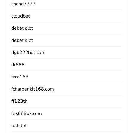
chang7777
cloudbet
debet slot
debet slot
dgb222hot.com
dr888
faro168
fcharoenkit168.com
ff123th
fox689ok.com
fullslot