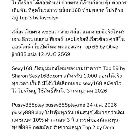
ไม่ถึงร้อย ได้สอยตังแน่ จ่ายตรง กี่ล้านก็จ่าย คุ้มค่าการ
เดิมพัน ที่สุดในวงการ สล็อต168 ห้ามพลาด โปรดีรอ
อยู่ Top 3 by Joycelyn
สล็อตเว็บตรง webแตกง่าย สล็อตแตกง่าย มีจริงไหม?
เจาะลึกระบบเกม ฟีเจอร์ และปัจจัยที่เกี่ยวข้อง คาสิโน
ออนไลน์ เว็บเปิดใหม่ ทดลองเล่น Top 66 by Olive
jin888.asia 12 AUG 2569
Sexy168 เปิดมุมมองใหม่ของเกมบาคาร่า Top 59 by
Sharon Sexy168c.com สมัครรับ 1,000 ถอนได้จริง
ทุกเวลา เว็บดี มีโต๊ะให้เลือกเยอะ sexy168 สมัครไว
ได้โปรใหญ่ ใช้สิทธิ์ทันใจ 3 กรกฎาคม 2026
Pussy888play pussy888play.me 24 ส.ค. 2026
pussy888play โปรคุ้มทุกวัน เล่นสนุกได้มากกว่าเดิม
แคชแบค 10% ฝาก-ถอน 3 วิ สวรรค์ของนักลงทุน
พุซซี่888 กดสมัคร รับความสนุก Top 2 by Dora