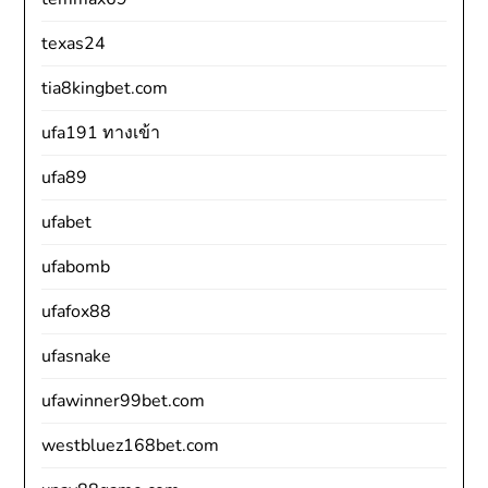
texas24
tia8kingbet.com
ufa191 ทางเข้า
ufa89
ufabet
ufabomb
ufafox88
ufasnake
ufawinner99bet.com
westbluez168bet.com