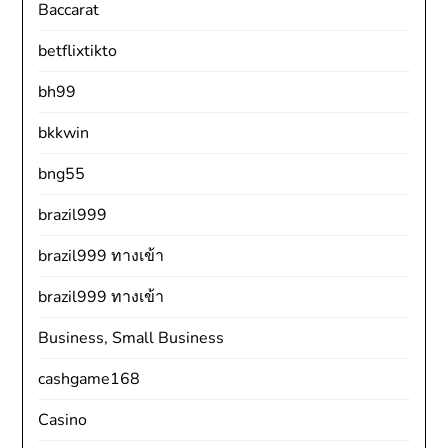
Baccarat
betflixtikto
bh99
bkkwin
bng55
brazil999
brazil999 ทางเข้า
brazil999 ทางเข้า
Business, Small Business
cashgame168
Casino