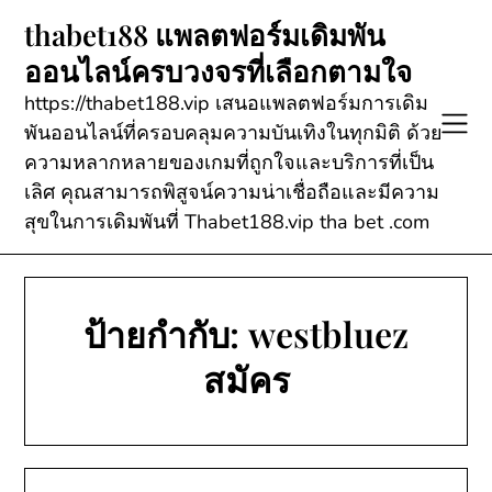
Skip
thabet188 แพลตฟอร์มเดิมพัน
to
ออนไลน์ครบวงจรที่เลือกตามใจ
content
https://thabet188.vip เสนอแพลตฟอร์มการเดิม
พันออนไลน์ที่ครอบคลุมความบันเทิงในทุกมิติ ด้วย
ความหลากหลายของเกมที่ถูกใจและบริการที่เป็น
เลิศ คุณสามารถพิสูจน์ความน่าเชื่อถือและมีความ
สุขในการเดิมพันที่ Thabet188.vip tha bet .com
ป้ายกำกับ:
westbluez
สมัคร