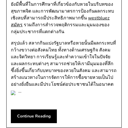
ยังมีพื้นที่ในการศึกษาที่เกี่ยวข้องกับหวยในบริบทของ
สุขภาพจิต และการพัฒนามาตรการป้องกันผลกระทบ
เชิงลบที่สามารถมีประสิทธิภาพมากขึ้น
westbluez
สมัคร
รวมถึงการสำรวจพฤติกรรมและมุมมองของ
กลุ่มประชากรที่แตกต่างกัน
สรุปแล้ว สลากกินแบ่งรัฐบาลหรือหวยนั้นมีผลกระทบที่
กว้างขวางต่อสังคมไทย ทั้งทางด้านเศรษฐกิจ สังคม
และจิตวิทยา การเรียนรู้และทำความเข้าใจในปัจจัย
และผลกระทบต่างๆ สามารถช่วยให้เรามีมุมมองที่ลึก
ซึ้งยิ่งขึ้นเกี่ยวกับบทบาทของหวยในสังคม และสามารถ
สร้างแนวทางในการจัดการให้การซื้อขายหวยเป็นไป
อย่างยั่งยืนและมีประโยชน์ต่อประชาชนได้ในอนาคต
…
Continue Reading