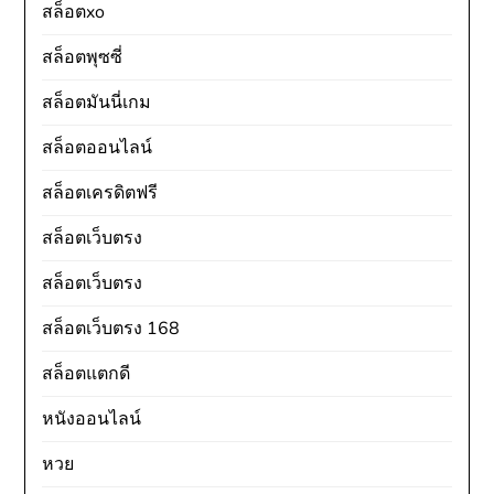
สล็อตxo
สล็อตพุซซี่
สล็อตมันนี่เกม
สล็อตออนไลน์
สล็อตเครดิตฟรี
สล็อตเว็บตรง
สล็อตเว็บตรง
สล็อตเว็บตรง 168
สล็อตแตกดี
หนังออนไลน์
หวย