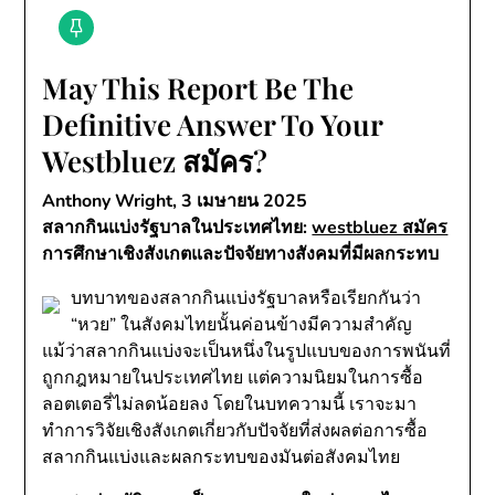
May This Report Be The
Definitive Answer To Your
Westbluez สมัคร?
Anthony Wright,
3 เมษายน 2025
สลากกินแบ่งรัฐบาลในประเทศไทย:
westbluez สมัคร
การศึกษาเชิงสังเกตและปัจจัยทางสังคมที่มีผลกระทบ
บทบาทของสลากกินแบ่งรัฐบาลหรือเรียกกันว่า
“หวย” ในสังคมไทยนั้นค่อนข้างมีความสำคัญ
แม้ว่าสลากกินแบ่งจะเป็นหนึ่งในรูปแบบของการพนันที่
ถูกกฎหมายในประเทศไทย แต่ความนิยมในการซื้อ
ลอตเตอรี่ไม่ลดน้อยลง โดยในบทความนี้ เราจะมา
ทำการวิจัยเชิงสังเกตเกี่ยวกับปัจจัยที่ส่งผลต่อการซื้อ
สลากกินแบ่งและผลกระทบของมันต่อสังคมไทย