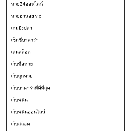
หวย24ออนไลน์
หวยฮานอย vip
เกมยิงปลา
เซ็กซี่บาคาร่า
เล่นสล็อต
เว็บซื้อหวย
เว็บถูกหวย
เว็บบาคาร่าที่ดีที่สุด
เว็บพนัน
เว็บพนันออนไลน์
เว็บสล็อต