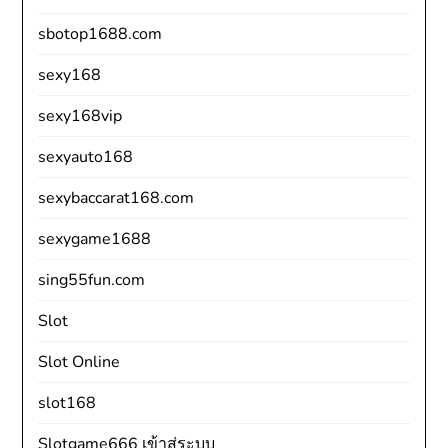
sbotop1688.com
sexy168
sexy168vip
sexyauto168
sexybaccarat168.com
sexygame1688
sing55fun.com
Slot
Slot Online
slot168
Slotgame666 เข้าสู่ระบบ