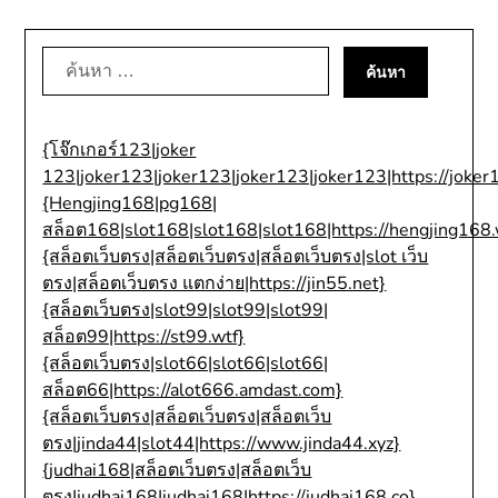
ค้นหา
สำหรับ:
{โจ๊กเกอร์123|joker
123|joker123|joker123|joker123|joker123|https://joker
{Hengjing168|pg168|
สล็อต168|slot168|slot168|slot168|https://hengjing168.
{สล็อตเว็บตรง|สล็อตเว็บตรง|สล็อตเว็บตรง|slot เว็บ
ตรง|สล็อตเว็บตรง แตกง่าย|https://jin55.net}
{สล็อตเว็บตรง|slot99|slot99|slot99|
สล็อต99|https://st99.wtf}
{สล็อตเว็บตรง|slot66|slot66|slot66|
สล็อต66|https://alot666.amdast.com}
{สล็อตเว็บตรง|สล็อตเว็บตรง|สล็อตเว็บ
ตรง|jinda44|slot44|https://www.jinda44.xyz}
{judhai168|สล็อตเว็บตรง|สล็อตเว็บ
ตรง|judhai168|judhai168|https://judhai168.co}